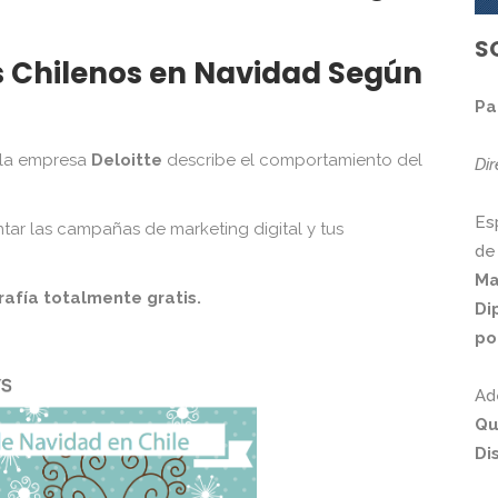
S
 Chilenos en Navidad Según
Pa
la empresa
Deloitte
describe el comportamiento del
Di
Es
ar las campañas de marketing digital y tus
de
Ma
rafía totalmente gratis.
Di
po
Ad
Qu
Di