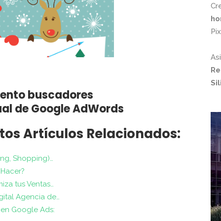
Cr
ho
Pi
As
Re
Si
ual de Google AdWords
tos Artículos Relacionados:
ing, Shopping)…
 Hacer?
miza tus Ventas…
gital Agencia de…
en Google Ads: