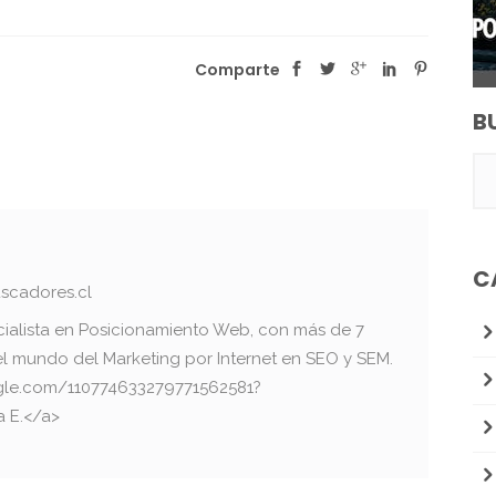
Comparte
B
C
scadores.cl
cialista en Posicionamiento Web, con más de 7
el mundo del Marketing por Internet en SEO y SEM.
oogle.com/110774633279771562581?
a E.</a>