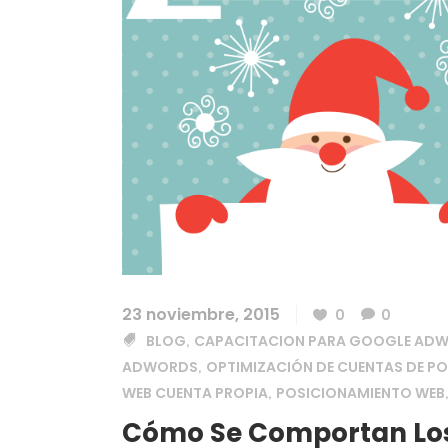
23 noviembre, 2015
0
0
BLOG
CAPACITACION PARA GOOGLE AD
,
ADWORDS
OPTIMIZACIÓN DE CUENTAS DE P
,
WEB CUENTA PROPIA
POSICIONAMIENTO WEB
,
Cómo Se Comportan Los