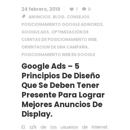
24 febrero, 2019
1
0
ANUNCIOS
BLOG
CONSEJOS
,
,
POSICIONAMIENTO GOOGLE ADWORDS
,
GOOGLE ADS
OPTIMIZACIÓN DE
,
CUENTAS DE POSICIONAMIENTO WEB
,
ORIENTACION DE UNA CAMPAÑA
,
POSICIONAMIENTO WEB EN GOOGLE
Google Ads – 5
Principios De Diseño
Que Se Deben Tener
Presente Para Lograr
Mejores Anuncios De
Display.
El 11% de los usuarios de Internet