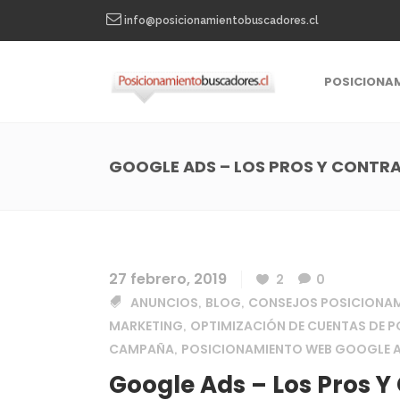
info@posicionamientobuscadores.cl
POSICIONA
GOOGLE ADS – LOS PROS Y CONTRA
27 febrero, 2019
2
0
ANUNCIOS
BLOG
CONSEJOS POSICIONA
,
,
MARKETING
OPTIMIZACIÓN DE CUENTAS DE 
,
CAMPAÑA
POSICIONAMIENTO WEB GOOGLE
,
Google Ads – Los Pros Y