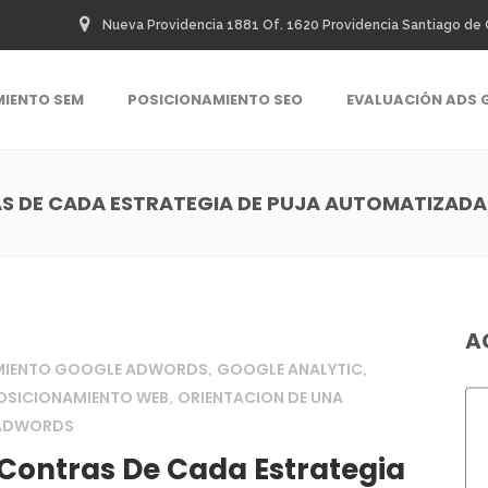
Nueva Providencia 1881 Of. 1620 Providencia Santiago de 
MIENTO SEM
POSICIONAMIENTO SEO
EVALUACIÓN ADS 
S DE CADA ESTRATEGIA DE PUJA AUTOMATIZADA
A
MIENTO GOOGLE ADWORDS
GOOGLE ANALYTIC
,
,
POSICIONAMIENTO WEB
ORIENTACION DE UNA
,
 ADWORDS
 Contras De Cada Estrategia