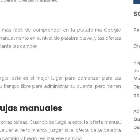
cuenta: ofertas manuales.
S
Pa
ta más fácil de comprender en la plataforma Google
anualmente en el nivel de palabra clave, y las ofertas
Di
ante las cambie.
Es
de
gle, este es el mejor lugar para comenzar para las
Ma
 tiempo libre para administrar su cuenta, pero tienen
Di
po
pujas manuales
Ad
Qu
otras tareas. Cuando se llega a esto, la oferta manual
Di
luar el rendimiento, juzgar si la oferta de la palabra
e cambio y luego realizar ese cambio.