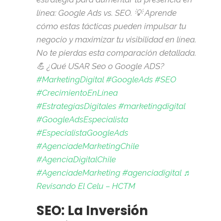
línea: Google Ads vs. SEO. 💡 Aprende
cómo estas tácticas pueden impulsar tu
negocio y maximizar tu visibilidad en línea.
No te pierdas esta comparación detallada.
💪 ¿Qué USAR Seo o Google ADS?
#MarketingDigital
#GoogleAds
#SEO
#CrecimientoEnLínea
#EstrategiasDigitales
#marketingdigital
#GoogleAdsEspecialista
#EspecialistaGoogleAds
#AgenciadeMarketingChile
#AgenciaDigitalChile
#AgenciadeMarketing
#agenciadigital
♬
Revisando El Celu – HCTM
SEO: La Inversión