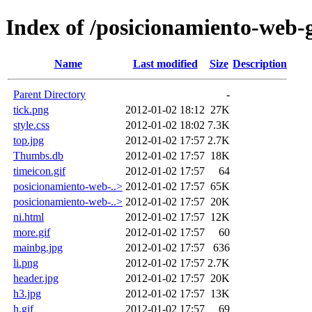
Index of /posicionamiento-web-
Name
Last modified
Size
Description
Parent Directory
-
tick.png
2012-01-02 18:12
27K
style.css
2012-01-02 18:02
7.3K
top.jpg
2012-01-02 17:57
2.7K
Thumbs.db
2012-01-02 17:57
18K
timeicon.gif
2012-01-02 17:57
64
posicionamiento-web-..>
2012-01-02 17:57
65K
posicionamiento-web-..>
2012-01-02 17:57
20K
ni.html
2012-01-02 17:57
12K
more.gif
2012-01-02 17:57
60
mainbg.jpg
2012-01-02 17:57
636
li.png
2012-01-02 17:57
2.7K
header.jpg
2012-01-02 17:57
20K
h3.jpg
2012-01-02 17:57
13K
h.gif
2012-01-02 17:57
69