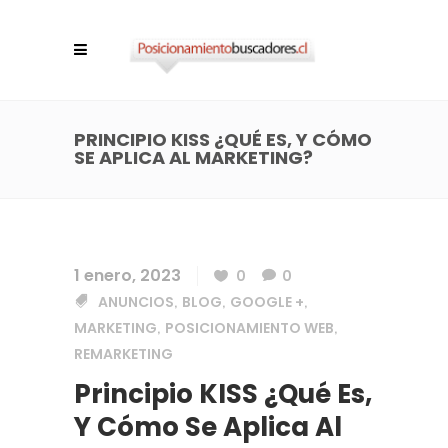
PRINCIPIO KISS ¿QUÉ ES, Y CÓMO
SE APLICA AL MARKETING?
1 enero, 2023
0
0
ANUNCIOS
BLOG
GOOGLE +
,
,
,
MARKETING
POSICIONAMIENTO WEB
,
,
REMARKETING
Principio KISS ¿Qué Es,
Y Cómo Se Aplica Al