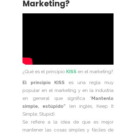
Marketing?
¿Qué es el principio
KISS
en el marketing?
El principio KISS
es una regla muy
popular en el marketing y en la industria
en general que significa “
Mantenlo
simple, estúpido”
(en inglés, Keep It
Simple, Stupid).
Se refiere a la idea de que es mejor
mantener las cosas simples y fáciles de