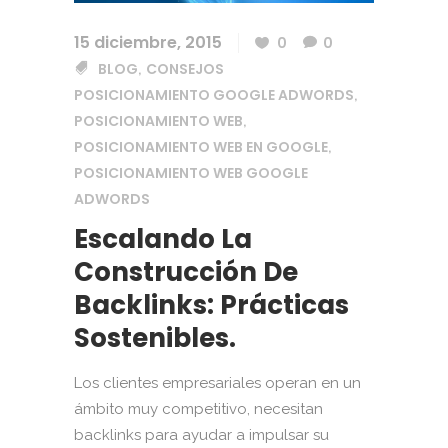
15 diciembre, 2015
0
0
BLOG
CONSEJOS
,
POSICIONAMIENTO GOOGLE ADWORDS
,
POSICIONAMIENTO WEB
,
POSICIONAMIENTO WEB EN GOOGLE
,
POSICIONAMIENTO WEB GOOGLE
ADWORDS
Escalando La
Construcción De
Backlinks: Prácticas
Sostenibles.
Los clientes empresariales operan en un
ámbito muy competitivo, necesitan
backlinks para ayudar a impulsar su