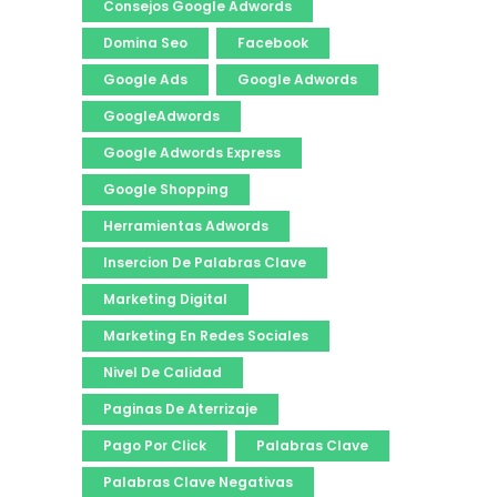
Consejos Google Adwords
Domina Seo
Facebook
Google Ads
Google Adwords
GoogleAdwords
Google Adwords Express
Google Shopping
Herramientas Adwords
Insercion De Palabras Clave
Marketing Digital
Marketing En Redes Sociales
Nivel De Calidad
Paginas De Aterrizaje
Pago Por Click
Palabras Clave
Palabras Clave Negativas