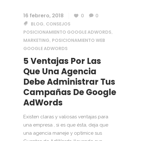
16 febrero, 2018
0
0
BLOG
CONSEJOS
,
POSICIONAMIENTO GOOGLE ADWORDS
,
MARKETING
POSICIONAMIENTO WEB
,
GOOGLE ADWORDS
5 Ventajas Por Las
Que Una Agencia
Debe Administrar Tus
Campañas De Google
AdWords
Existen claras y valiosas ventajas para
una empresa , si es que ésta, deja que
una agencia maneje y optimice sus