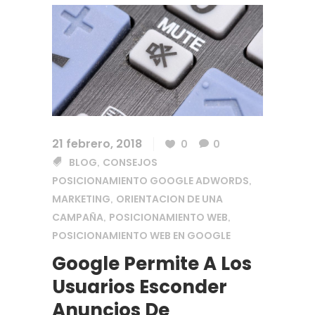
21 febrero, 2018
0
0
BLOG
CONSEJOS
,
POSICIONAMIENTO GOOGLE ADWORDS
,
MARKETING
ORIENTACION DE UNA
,
CAMPAÑA
POSICIONAMIENTO WEB
,
,
POSICIONAMIENTO WEB EN GOOGLE
Google Permite A Los
Usuarios Esconder
Anuncios De