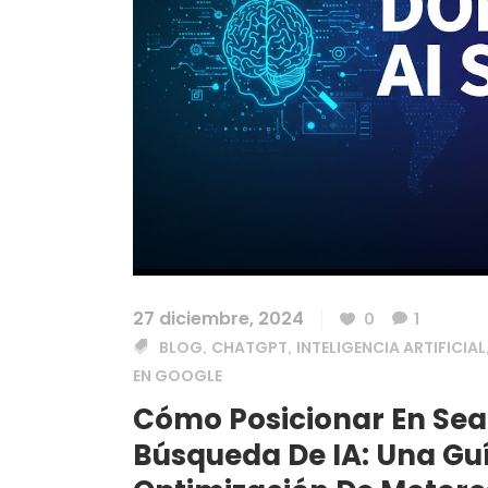
27 diciembre, 2024
0
1
BLOG
CHATGPT
INTELIGENCIA ARTIFICIAL
,
,
EN GOOGLE
Cómo Posicionar En Sea
Búsqueda De IA: Una Gu