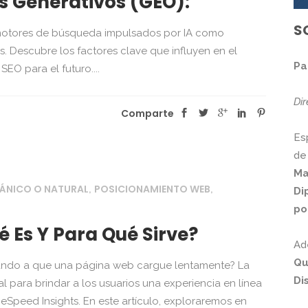
s Generativos (GEO):
S
motores de búsqueda impulsados por IA como
 Descubre los factores clave que influyen en el
Pa
EO para el futuro....
Di
Comparte
Es
de
Ma
ÁNICO O NATURAL
POSICIONAMIENTO WEB
,
,
Di
po
 Es Y Para Qué Sirve?
Ad
Qu
rando a que una página web cargue lentamente? La
Di
l para brindar a los usuarios una experiencia en línea
geSpeed Insights. En este artículo, exploraremos en