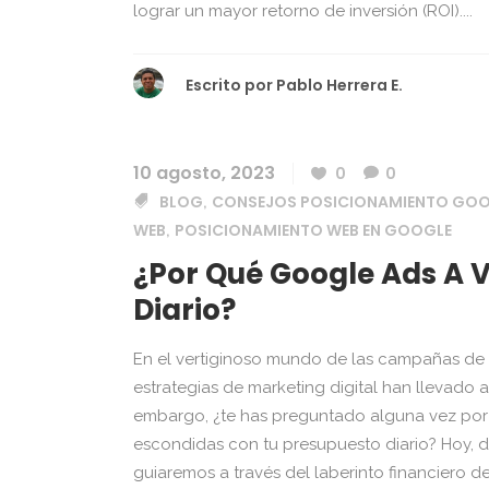
lograr un mayor retorno de inversión (ROI)....
Escrito por
Pablo Herrera E.
10 agosto, 2023
0
0
BLOG
CONSEJOS POSICIONAMIENTO GO
,
WEB
POSICIONAMIENTO WEB EN GOOGLE
,
¿Por Qué Google Ads A 
Diario?
En el vertiginoso mundo de las campañas de 
estrategias de marketing digital han llevado a
embargo, ¿te has preguntado alguna vez por
escondidas con tu presupuesto diario? Hoy, d
guiaremos a través del laberinto financiero d