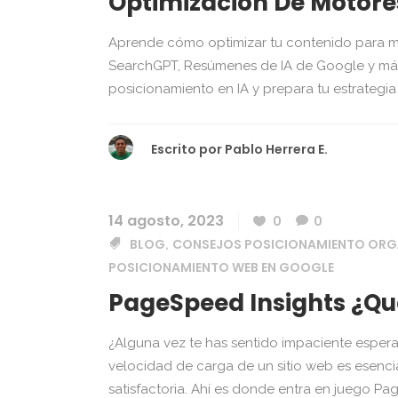
Optimización De Motore
Aprende cómo optimizar tu contenido para 
SearchGPT, Resúmenes de IA de Google y más.
posicionamiento en IA y prepara tu estrategia S
Escrito por
Pablo Herrera E.
14 agosto, 2023
0
0
BLOG
CONSEJOS POSICIONAMIENTO ORG
,
POSICIONAMIENTO WEB EN GOOGLE
PageSpeed Insights ¿Qué
¿Alguna vez te has sentido impaciente espe
velocidad de carga de un sitio web es esencia
satisfactoria. Ahí es donde entra en juego Pa