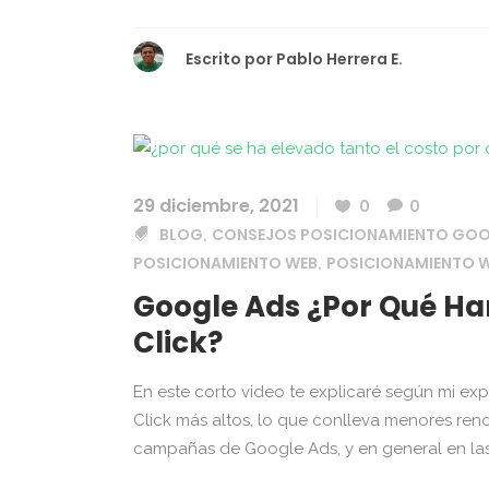
Escrito por
Pablo Herrera E.
29 diciembre, 2021
0
0
BLOG
CONSEJOS POSICIONAMIENTO GO
,
POSICIONAMIENTO WEB
POSICIONAMIENTO W
,
Google Ads ¿Por Qué Ha
Click?
En este corto video te explicaré según mi ex
Click más altos, lo que conlleva menores ren
campañas de Google Ads, y en general en las 