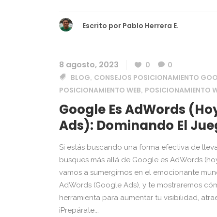
Escrito por
Pablo Herrera E.
8 agosto, 2023
0
0
BLOG
CONSEJOS POSICIONAMIENTO GO
,
POSICIONAMIENTO WEB
POSICIONAMIENTO W
,
Google Es AdWords (ho
Ads): Dominando El Jueg
Si estás buscando una forma efectiva de llevar
busques más allá de Google es AdWords (hoy
vamos a sumergirnos en el emocionante mundo
AdWords (Google Ads), y te mostraremos có
herramienta para aumentar tu visibilidad, atra
¡Prepárate...