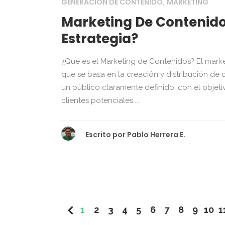
GENERACIÓN DE CONTENIDO
MARKETING
,
Marketing De Contenido
Estrategia?
¿Qué es el Marketing de Contenidos? El marke
que se basa en la creación y distribución de c
un público claramente definido, con el objet
clientes potenciales....
Escrito por
Pablo Herrera E.
1
2
3
4
5
6
7
8
9
10
1