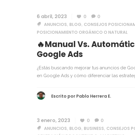
6 abril, 2023
0
0
ANUNCIOS
BLOG
CONSEJOS POSICIONA
,
,
POSICIONAMIENTO ORGÁNICO O NATURAL
🔥Manual Vs. Automático
Google Ads
¿Estás buscando mejorar tus anuncios de Goo
en Google Ads y cómo diferenciar las estrateg
Escrito por
Pablo Herrera E.
3 enero, 2023
0
0
ANUNCIOS
BLOG
BUSINESS
CONSEJOS P
,
,
,