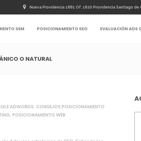
Nueva Providencia 1881 Of. 1620 Providencia Santiago de 
MIENTO SEM
POSICIONAMIENTO SEO
EVALUACIÓN ADS 
ÁNICO O NATURAL
A
OGLE ADWORDS
CONSEJOS POSICIONAMIENTO
,
TING
POSICIONAMIENTO WEB
,