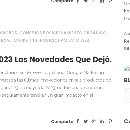
Comparte
Cr
ho
Pi
ADWORDS
CONSEJOS POSICIONAMIENTO ORGÁNICO
,
As
FICIAL
MARKETING
POSICIONAMIENTO WEB
,
,
,
Re
Si
2023 Las Novedades Que Dejó.
conclusiones del evento del año. Google Marketing
B
muestra las últimas innovaciones en sus productos de
lugar el 23 de mayo de 2023, no fue una excepción.
e seguramente tendrán un gran impacto en el
C
Comparte