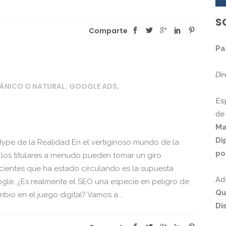
S
Comparte
Pa
Di
ÁNICO O NATURAL
GOOGLE ADS
,
,
Es
de
Ma
Di
ype de la Realidad En el vertiginoso mundo de la
po
los titulares a menudo pueden tomar un giro
ecientes que ha estado circulando es la supuesta
Ad
gle. ¿Es realmente el SEO una especie en peligro de
Qu
io en el juego digital? Vamos a...
Di