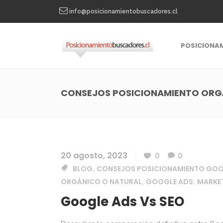
info@posicionamientobuscadores.cl
POSICIONA
CONSEJOS POSICIONAMIENTO ORG
20 agosto, 2023
0
0
BLOG
CONSEJOS POSICIONAMIENTO GO
,
ORGÁNICO O NATURAL
GOOGLE ADS
MARKE
,
,
Google Ads Vs SEO