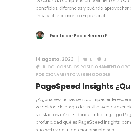
Descubre la comparación definitiva entre Goo
beneficios, diferencias y cuándo aprovechar 
línea y el crecimiento empresarial. ...
Escrito por
Pablo Herrera E.
14 agosto, 2023
0
0
BLOG
CONSEJOS POSICIONAMIENTO ORG
,
POSICIONAMIENTO WEB EN GOOGLE
PageSpeed Insights ¿Qué
¿Alguna vez te has sentido impaciente espe
velocidad de carga de un sitio web es esencia
satisfactoria. Ahí es donde entra en juego Pa
profundidad qué es PageSpeed Insights, cómo 
sitio web y de tu posicionamiento seo...