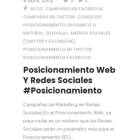
9 abril, 2012
0
0
BLOG
CAMPAÑAS EN FACEBOOK
,
,
CAMPAÑAS EN TWITTER
CONSEJOS
,
POSICIONAMIENTO ORGÁNICO O
NATURAL
GOOGLE+
MEDIOS SOCIALES
,
,
(TWITTER Y FACEBOOK)
,
POSICIONAMIENTO EN TWITTER
,
POSICIONAMIENTO FACEBOOK
Posicionamiento Web
Y Redes Sociales
#posicionamiento
Campañas de Marketing en Redes
Sociales En el Posicionamiento Web, ya
para nadie es un misterio que las Redes
Sociales serán un parámetro más para el
Posicionamiento SEO....