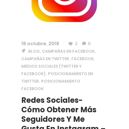
18 octubre, 2018
2
0
BLOG
CAMPAÑAS EN FACEBOOK
,
,
CAMPAÑAS EN TWITTER
FACEBOOK
,
,
MEDIOS SOCIALES (TWITTER Y
FACEBOOK)
POSICIONAMIENTO EN
,
TWITTER
POSICIONAMIENTO
,
FACEBOOK
Redes Sociales-
Cómo Obtener Más
Seguidores Y Me
Gusta En Instagram –