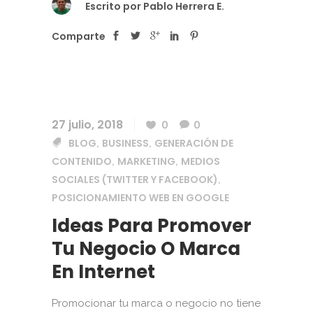
Escrito por
Pablo Herrera E.
Comparte
27 julio, 2018
0
0
BLOG
BUSINESS
GENERACIÓN DE
,
,
CONTENIDO
MARKETING
MEDIOS
,
,
SOCIALES (TWITTER Y FACEBOOK)
,
POSICIONAMIENTO WEB EN GOOGLE
Ideas Para Promover
Tu Negocio O Marca
En Internet
Promocionar tu marca o negocio no tiene