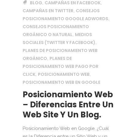
BLOG
CAMPAÑAS EN FACEBOOK
,
,
CAMPAÑAS EN TWITTER
CONSEJOS
,
POSICIONAMIENTO GOOGLE ADWORDS
,
CONSEJOS POSICIONAMIENTO
ORGÁNICO O NATURAL
MEDIOS
,
SOCIALES (TWITTER Y FACEBOOK)
,
PLANES DE POSICIONAMIENTO WEB
ORGÁNICO
PLANES DE
,
POSICIONAMIENTO WEB PAGO POR
CLICK
POSICIONAMIENTO WEB
,
,
POSICIONAMIENTO WEB EN GOOGLE
Posicionamiento Web
– Diferencias Entre Un
Web Site Y Un Blog.
Posicionamiento Web en Google, ¿Cuál
es la Diferencia entre un Sitio Web y un