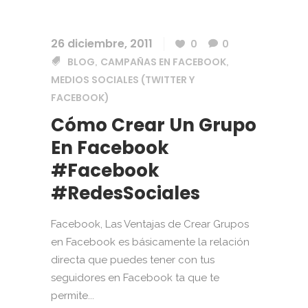
26 diciembre, 2011
0
0
BLOG
CAMPAÑAS EN FACEBOOK
,
,
MEDIOS SOCIALES (TWITTER Y
FACEBOOK)
Cómo Crear Un Grupo
En Facebook
#facebook
#RedesSociales
Facebook, Las Ventajas de Crear Grupos
en Facebook es básicamente la relación
directa que puedes tener con tus
seguidores en Facebook ta que te
permite...