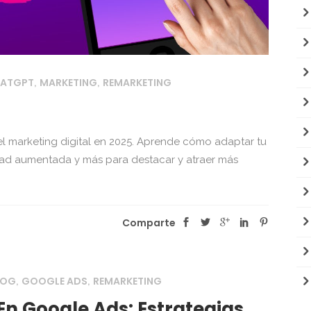
ATGPT
MARKETING
REMARKETING
,
,
el marketing digital en 2025. Aprende cómo adaptar tu
lidad aumentada y más para destacar y atraer más
Comparte
LOG
GOOGLE ADS
REMARKETING
,
,
n Google Ads: Estrategias