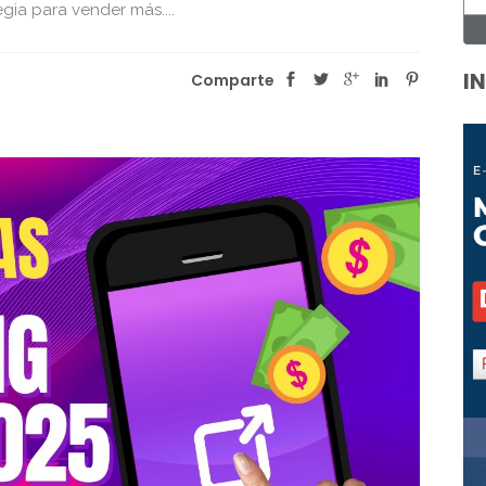
ia para vender más....
I
Comparte