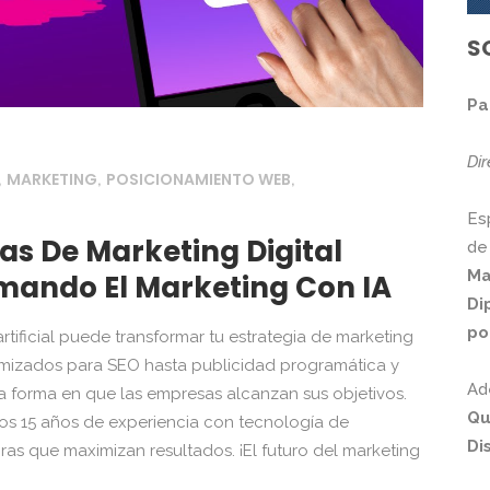
S
Pa
Di
MARKETING
POSICIONAMIENTO WEB
,
,
,
Es
as De Marketing Digital
de
Ma
rmando El Marketing Con IA
Di
po
tificial puede transformar tu estrategia de marketing
imizados para SEO hasta publicidad programática y
Ad
la forma en que las empresas alcanzan sus objetivos.
Qu
s 15 años de experiencia con tecnología de
Di
as que maximizan resultados. ¡El futuro del marketing