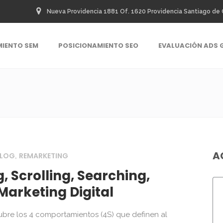
Nueva Providencia 1881 Of. 1620 Providencia Santiago de 
MIENTO SEM
POSICIONAMIENTO SEO
EVALUACIÓN ADS 
A
LOG
REMARKETING
,
 Scrolling, Searching,
Marketing Digital
cubre los 4 comportamientos (4S) que definen al