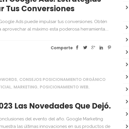
ar Tus Conversiones
oogle Ads puede impulsar tus conversiones. Obtén
ra aprovechar al máximo esta poderosa herramienta....
Comparte
ADWORDS
CONSEJOS POSICIONAMIENTO ORGÁNICO
,
FICIAL
MARKETING
POSICIONAMIENTO WEB
,
,
,
2023 Las Novedades Que Dejó.
conclusiones del evento del año. Google Marketing
muestra las últimas innovaciones en sus productos de