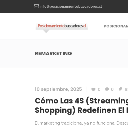
info@posicionamientobuscadores.cl
POSICIONA
REMARKETING
10 septiembre, 2025
0
0
B
Cómo Las 4S (Streaming,
Shopping) Redefinen El 
El marketing tradicional ya no funciona. Des