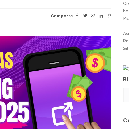
Cr
ho
Comparte
Pi
As
Re
Si
B
C