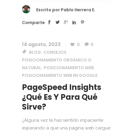
Escrito por
Pablo Herrera E.
Comparte
14 agosto, 2023
0
0
BLOG
CONSEJOS
,
POSICIONAMIENTO ORGÁNICO O
NATURAL
POSICIONAMIENTO WEB
,
,
POSICIONAMIENTO WEB EN GOOGLE
PageSpeed Insights
¿Qué Es Y Para Qué
Sirve?
¿Alguna vez te has sentido impaciente
esperando a que una página web cargue