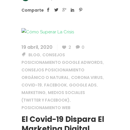
Comparte
19 abril, 2020
2
0
BLOG
CONSEJOS
,
POSICIONAMIENTO GOOGLE ADWORDS
,
CONSEJOS POSICIONAMIENTO
ORGÁNICO O NATURAL
CORONA VIRUS
,
,
COVID-19
FACEBOOK
GOOGLE ADS
,
,
,
MARKETING
MEDIOS SOCIALES
,
(TWITTER Y FACEBOOK)
,
POSICIONAMIENTO WEB
El Covid-19 Dispara El
Marketing Digital