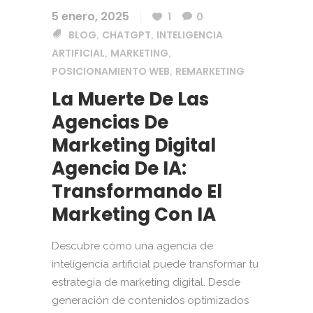
5 enero, 2025
1
0
BLOG
CHATGPT
INTELIGENCIA
,
,
ARTIFICIAL
MARKETING
,
,
POSICIONAMIENTO WEB
REMARKETING
,
La Muerte De Las
Agencias De
Marketing Digital
Agencia De IA:
Transformando El
Marketing Con IA
Descubre cómo una agencia de
inteligencia artificial puede transformar tu
estrategia de marketing digital. Desde
generación de contenidos optimizados