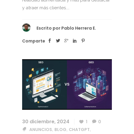
realidad aumentada y más para destacar
y atraer más clientes....
Escrito por
Pablo Herrera E.
Comparte
30 diciembre, 2024
1
0
ANUNCIOS
BLOG
CHATGPT
,
,
,