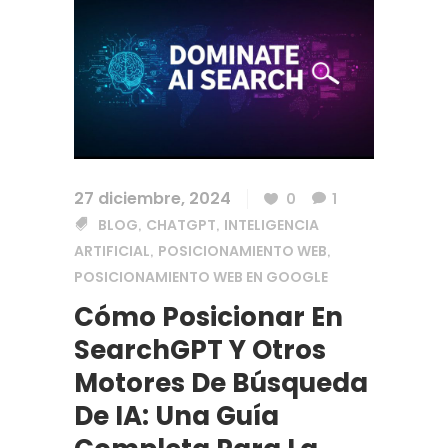
27 diciembre, 2024
0
1
BLOG
CHATGPT
INTELIGENCIA
,
,
ARTIFICIAL
POSICIONAMIENTO WEB
,
,
POSICIONAMIENTO WEB EN GOOGLE
Cómo Posicionar En
SearchGPT Y Otros
Motores De Búsqueda
De IA: Una Guía