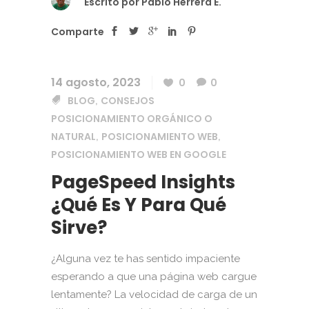
Escrito por
Pablo Herrera E.
Comparte
14 agosto, 2023
0
0
BLOG
CONSEJOS
,
POSICIONAMIENTO ORGÁNICO O
NATURAL
POSICIONAMIENTO WEB
,
,
POSICIONAMIENTO WEB EN GOOGLE
PageSpeed Insights
¿Qué Es Y Para Qué
Sirve?
¿Alguna vez te has sentido impaciente
esperando a que una página web cargue
lentamente? La velocidad de carga de un