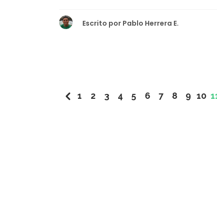
Escrito por
Pablo Herrera E.
1
2
3
4
5
6
7
8
9
10
1