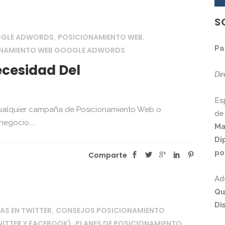
S
OGLE ADWORDS
POSICIONAMIENTO WEB
,
,
Pa
ONAMIENTO WEB GOOGLE ADWORDS
cesidad Del
Di
Es
cualquier campaña de Posicionamiento Web o
de
egocio....
Ma
Di
po
Comparte
Ad
Qu
Di
S EN TWITTER
CONSEJOS POSICIONAMIENTO
,
WITTER Y FACEBOOK)
PLANES DE POSICIONAMIENTO
,