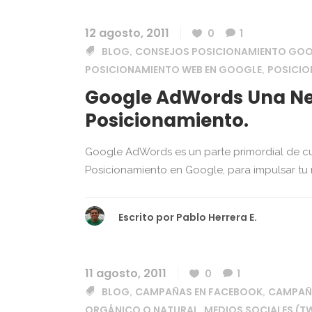
12 agosto, 2011
0
1
BLOG
CONSEJOS POSICIONAMIENTO GO
,
POSICIONAMIENTO WEB EN GOOGLE
POSICI
,
Google AdWords Una Ne
Posicionamiento.
Google AdWords es un parte primordial de 
Posicionamiento en Google, para impulsar tu n
Escrito por
Pablo Herrera E.
11 agosto, 2011
0
1
BLOG
CAMPAÑAS EN FACEBOOK
CAMPAÑA
,
,
ORGÁNICO O NATURAL
MEDIOS SOCIALES (T
,