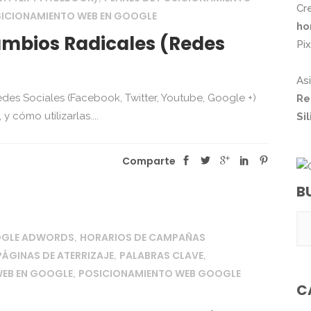
Cr
ICIONAMIENTO WEB EN GOOGLE
ho
mbios Radicales (Redes
Pi
As
des Sociales (Facebook, Twitter, Youtube, Google +)
Re
cómo utilizarlas....
Si
Comparte
B
OGLE ADWORDS
HORARIOS DE CAMPAÑAS
,
PÁGINAS DE ATERRIZAJE
PALABRAS CLAVE
,
,
EB EN GOOGLE
POSICIONAMIENTO WEB GOOGLE
,
C