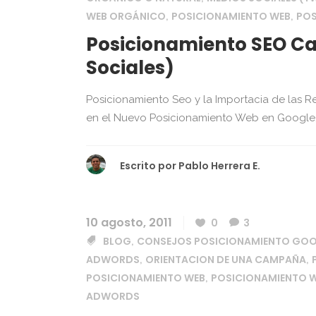
WEB ORGÁNICO
POSICIONAMIENTO WEB
POS
,
,
Posicionamiento SEO Ca
Sociales)
Posicionamiento Seo y la Importacia de las Re
en el Nuevo Posicionamiento Web en Google, y 
Escrito por
Pablo Herrera E.
10 agosto, 2011
0
3
BLOG
CONSEJOS POSICIONAMIENTO GO
,
ADWORDS
ORIENTACION DE UNA CAMPAÑA
,
,
POSICIONAMIENTO WEB
POSICIONAMIENTO W
,
ADWORDS