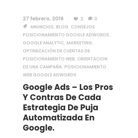
27 febrero, 2019
2
0
ANUNCIOS
BLOG
CONSEJOS
,
,
POSICIONAMIENTO GOOGLE ADWORDS
,
GOOGLE ANALYTIC
MARKETING
,
,
OPTIMIZACIÓN DE CUENTAS DE
POSICIONAMIENTO WEB
ORIENTACION
,
DE UNA CAMPAÑA
POSICIONAMIENTO
,
WEB GOOGLE ADWORDS
Google Ads – Los Pros
Y Contras De Cada
Estrategia De Puja
Automatizada En
Google.