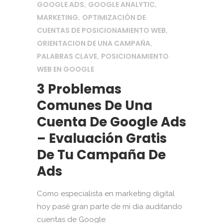
GOOGLE ADS
GOOGLE ANALYTIC
,
,
MARKETING
OPTIMIZACIÓN DE
,
CUENTAS DE POSICIONAMIENTO WEB
,
ORIENTACION DE UNA CAMPAÑA
,
PALABRAS CLAVE
POSICIONAMIENTO
,
WEB EN GOOGLE
3 Problemas
Comunes De Una
Cuenta De Google Ads
– Evaluación Gratis
De Tu Campaña De
Ads
Como especialista en marketing digital
hoy pasé gran parte de mi día auditando
cuentas de Google