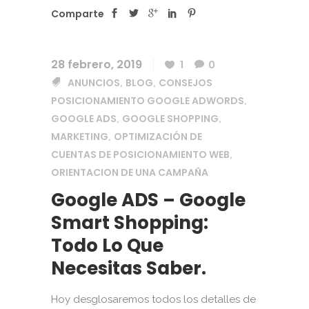
Comparte
28 febrero, 2019
1
0
ANUNCIOS
BLOG
CONSEJOS
,
,
POSICIONAMIENTO GOOGLE ADWORDS
,
GOOGLE ADS
GOOGLE SHOPPING
,
,
MARKETING
OPTIMIZACIÓN DE
,
CUENTAS DE POSICIONAMIENTO WEB
,
ORIENTACION DE UNA CAMPAÑA
Google ADS – Google
Smart Shopping:
Todo Lo Que
Necesitas Saber.
Hoy desglosaremos todos los detalles de