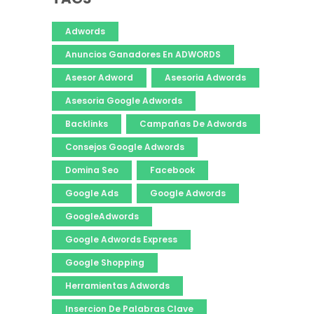
Adwords
Anuncios Ganadores En ADWORDS
Asesor Adword
Asesoria Adwords
Asesoria Google Adwords
Backlinks
Campañas De Adwords
Consejos Google Adwords
Domina Seo
Facebook
Google Ads
Google Adwords
GoogleAdwords
Google Adwords Express
Google Shopping
Herramientas Adwords
Insercion De Palabras Clave