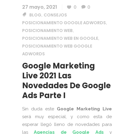
27 mayo, 2021
0
0
BLOG
CONSEJOS
,
POSICIONAMIENTO GOOGLE ADWORDS
,
POSICIONAMIENTO WEB
,
POSICIONAMIENTO WEB EN GOOGLE
,
POSICIONAMIENTO WEB GOOGLE
ADWORDS
Google Marketing
Live 2021 Las
Novedades De Google
Ads Parte I
Sin duda este
Google Marketing Live
será muy especial, y como esta de
esperar llegó lleno de novedades para
las
Agencias de Google Ads
y