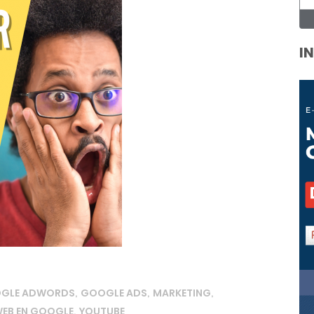
I
OGLE ADWORDS
GOOGLE ADS
MARKETING
,
,
,
EB EN GOOGLE
YOUTUBE
,