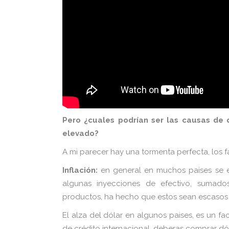
Pero ¿cuales podrían ser las causas de 
elevado?
A mi parecer hay una tormenta perfecta, los f
Inflación:
en general en muchos paises se e
algunas inyecciones de efectivo, sumad
productos, ha hecho que estos sean escasos 
El alza del dólar en algunos paises, es un fa
de crédito internacional, deberas comprar dó