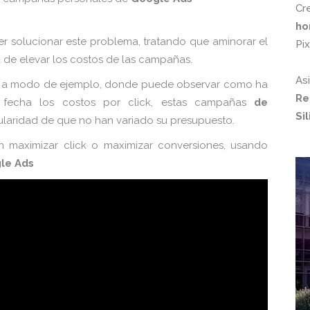
Cr
ho
 solucionar este problema, tratando que aminorar el
Pi
a de elevar los costos de las campañas.
As
s, a modo de ejemplo, donde puede observar como ha
Re
fecha los costos por click, estas campañas
de
Si
cularidad de que no han variado su presupuesto.
 maximizar click o maximizar conversiones, usando
le Ads