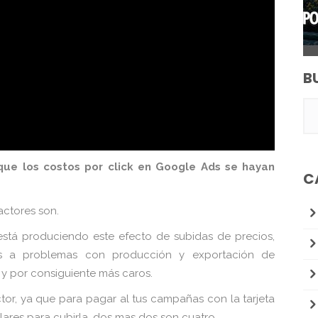
B
que los costos por click en Google Ads se hayan
C
actores son.
stá produciendo este efecto de subidas de precios,
os a problemas con producción y exportación de
y por consiguiente más caros.
ctor, ya que para pagar al tus campañas con la tarjeta
lares para cubirla, dos mas dos son cuatro.