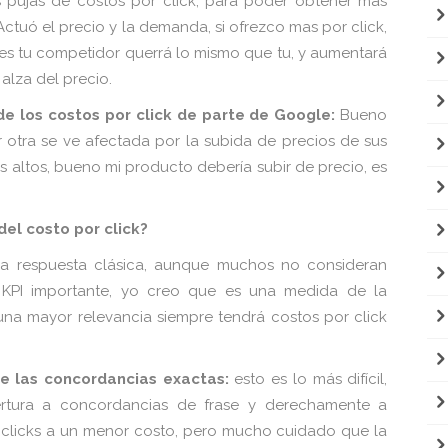
 pujas de costos por click, para poder obtener más
Actuó el precio y la demanda, si ofrezco mas por click,
ces tu competidor querrá lo mismo que tu, y aumentará
 alza del precio.
e los costos por click de parte de Google:
Bueno
tra se ve afectada por la subida de precios de sus
s altos, bueno mi producto debería subir de precio, es
el costo por click?
a respuesta clásica, aunque muchos no consideran
 KPI importante, yo creo que es una medida de la
una mayor relevancia siempre tendrá costos por click
de las concordancias exactas:
esto es lo más difícil,
ertura a concordancias de frase y derechamente a
 clicks a un menor costo, pero mucho cuidado que la