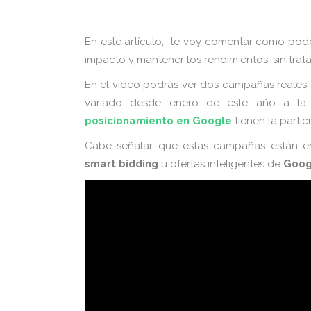
En este artículo,
te voy comentar como poder
impacto y mantener los rendimientos, sin trat
En el video podrás ver dos campañas reale
variado desde enero de este año a la 
posicionamiento en Google
tienen la parti
Cabe señalar que estas campañas están en
smart bidding
u ofertas inteligentes de
Goog