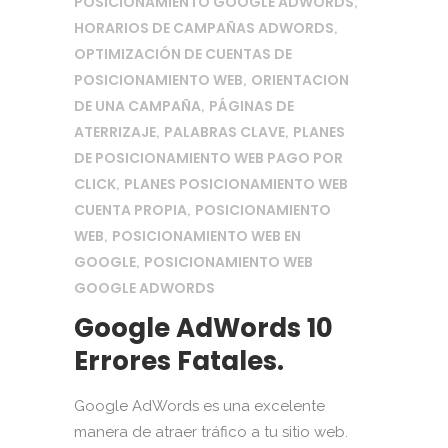
POSICIONAMIENTO GOOGLE ADWORDS
,
HORARIOS DE CAMPAÑAS ADWORDS
,
OPTIMIZACIÓN DE CUENTAS DE
POSICIONAMIENTO WEB
ORIENTACION
,
DE UNA CAMPAÑA
PÁGINAS DE
,
ATERRIZAJE
PALABRAS CLAVE
PLANES
,
,
DE POSICIONAMIENTO WEB PAGO POR
CLICK
PLANES POSICIONAMIENTO WEB
,
CUENTA PROPIA
POSICIONAMIENTO
,
WEB
POSICIONAMIENTO WEB EN
,
GOOGLE
POSICIONAMIENTO WEB
,
GOOGLE ADWORDS
Google AdWords 10
Errores Fatales.
Google AdWords es una excelente
manera de atraer tráfico a tu sitio web.