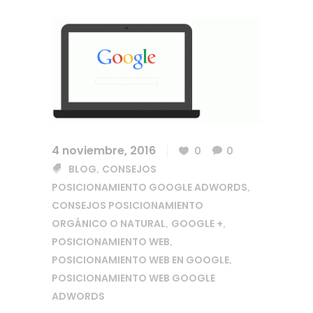
4 noviembre, 2016
0
0
BLOG
CONSEJOS
,
POSICIONAMIENTO GOOGLE ADWORDS
,
CONSEJOS POSICIONAMIENTO
ORGÁNICO O NATURAL
GOOGLE +
,
,
POSICIONAMIENTO WEB
,
POSICIONAMIENTO WEB EN GOOGLE
,
POSICIONAMIENTO WEB GOOGLE
ADWORDS