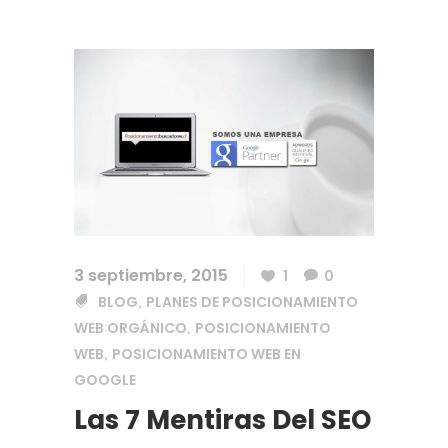
3 septiembre, 2015
1
0
BLOG
PLANES DE POSICIONAMIENTO
,
WEB ORGÁNICO
POSICIONAMIENTO
,
WEB
POSICIONAMIENTO WEB EN
,
GOOGLE
Las 7 Mentiras Del SEO