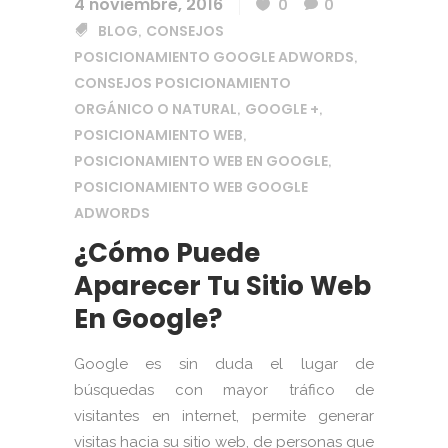
4 noviembre, 2016
0
0
BLOG
CONSEJOS
,
POSICIONAMIENTO GOOGLE ADWORDS
,
CONSEJOS POSICIONAMIENTO
ORGÁNICO O NATURAL
GOOGLE +
,
,
POSICIONAMIENTO WEB
,
POSICIONAMIENTO WEB EN GOOGLE
,
POSICIONAMIENTO WEB GOOGLE
ADWORDS
¿Cómo Puede
Aparecer Tu Sitio Web
En Google?
Google es sin duda el lugar de
búsquedas con mayor tráfico de
visitantes en internet, permite generar
visitas hacia su sitio web, de personas que