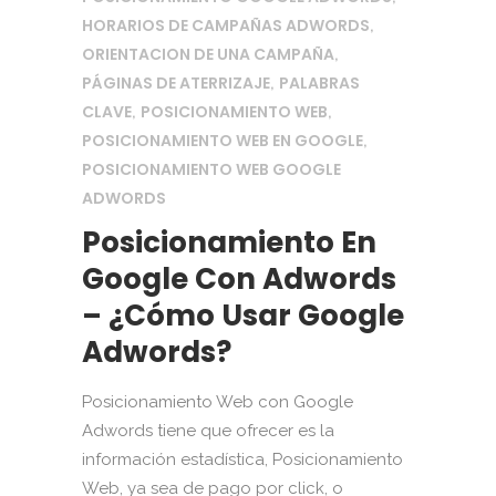
HORARIOS DE CAMPAÑAS ADWORDS
,
ORIENTACION DE UNA CAMPAÑA
,
PÁGINAS DE ATERRIZAJE
PALABRAS
,
CLAVE
POSICIONAMIENTO WEB
,
,
POSICIONAMIENTO WEB EN GOOGLE
,
POSICIONAMIENTO WEB GOOGLE
ADWORDS
Posicionamiento En
Google Con Adwords
– ¿Cómo Usar Google
Adwords?
Posicionamiento Web con Google
Adwords tiene que ofrecer es la
información estadística, Posicionamiento
Web, ya sea de pago por click, o