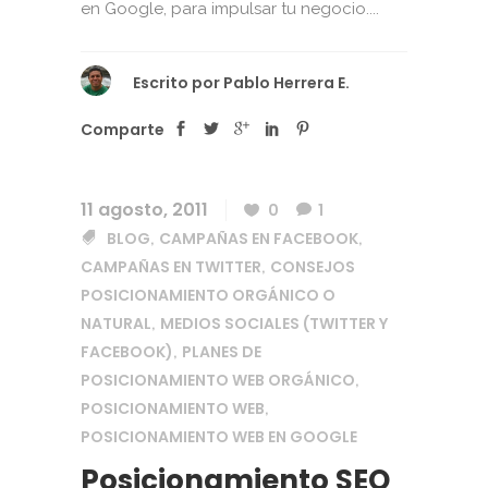
en Google, para impulsar tu negocio....
Escrito por
Pablo Herrera E.
Comparte
11 agosto, 2011
0
1
BLOG
CAMPAÑAS EN FACEBOOK
,
,
CAMPAÑAS EN TWITTER
CONSEJOS
,
POSICIONAMIENTO ORGÁNICO O
NATURAL
MEDIOS SOCIALES (TWITTER Y
,
FACEBOOK)
PLANES DE
,
POSICIONAMIENTO WEB ORGÁNICO
,
POSICIONAMIENTO WEB
,
POSICIONAMIENTO WEB EN GOOGLE
Posicionamiento SEO