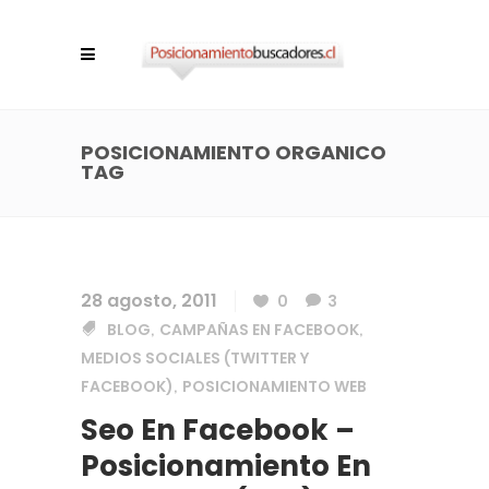
POSICIONAMIENTO ORGANICO
TAG
28 agosto, 2011
0
3
BLOG
CAMPAÑAS EN FACEBOOK
,
,
MEDIOS SOCIALES (TWITTER Y
FACEBOOK)
POSICIONAMIENTO WEB
,
Seo En Facebook –
Posicionamiento En