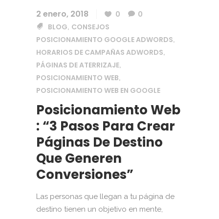
2 enero, 2018
0
0
BLOG
CONSEJOS
,
POSICIONAMIENTO GOOGLE ADWORDS
,
HORARIOS DE CAMPAÑAS ADWORDS
,
PÁGINAS DE ATERRIZAJE
,
POSICIONAMIENTO WEB
,
POSICIONAMIENTO WEB EN GOOGLE
Posicionamiento Web
: “3 Pasos Para Crear
Páginas De Destino
Que Generen
Conversiones”
Las personas que llegan a tu página de
destino tienen un objetivo en mente,