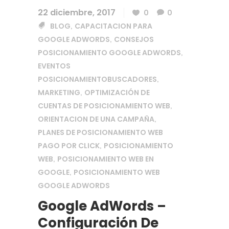
22 diciembre, 2017
0
0
BLOG
CAPACITACION PARA
,
GOOGLE ADWORDS
CONSEJOS
,
POSICIONAMIENTO GOOGLE ADWORDS
,
EVENTOS
POSICIONAMIENTOBUSCADORES
,
MARKETING
OPTIMIZACIÓN DE
,
CUENTAS DE POSICIONAMIENTO WEB
,
ORIENTACION DE UNA CAMPAÑA
,
PLANES DE POSICIONAMIENTO WEB
PAGO POR CLICK
POSICIONAMIENTO
,
WEB
POSICIONAMIENTO WEB EN
,
GOOGLE
POSICIONAMIENTO WEB
,
GOOGLE ADWORDS
Google AdWords –
Configuración De