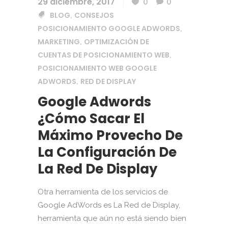
29 diciembre, 2017
0
0
BLOG
CONSEJOS
,
POSICIONAMIENTO GOOGLE ADWORDS
,
MARKETING
OPTIMIZACIÓN DE
,
CUENTAS DE POSICIONAMIENTO WEB
,
POSICIONAMIENTO WEB GOOGLE
ADWORDS
RED DE DISPLAY
,
Google Adwords
¿Cómo Sacar El
Máximo Provecho De
La Configuración De
La Red De Display
Otra herramienta de los servicios de
Google AdWords es La Red de Display,
herramienta que aún no está siendo bien