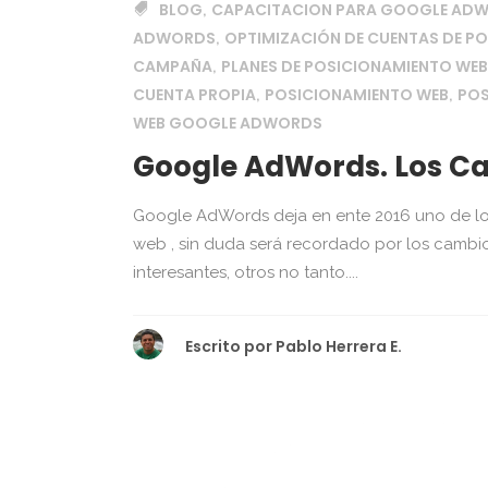
BLOG
CAPACITACION PARA GOOGLE AD
,
ADWORDS
OPTIMIZACIÓN DE CUENTAS DE P
,
CAMPAÑA
PLANES DE POSICIONAMIENTO WEB
,
CUENTA PROPIA
POSICIONAMIENTO WEB
POS
,
,
WEB GOOGLE ADWORDS
Google AdWords. Los Ca
Google AdWords deja en ente 2016 uno de lo
web , sin duda será recordado por los cambi
interesantes, otros no tanto....
Escrito por
Pablo Herrera E.