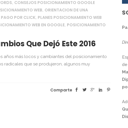
WORDS
CONSEJOS POSICIONAMIENTO GOOGLE
,
OSICIONAMIENTO WEB
ORIENTACION DE UNA
,
S
 PAGO POR CLICK
PLANES POSICIONAMIENTO WEB
,
ICIONAMIENTO WEB EN GOOGLE
POSICIONAMIENTO
,
Pa
mbios Que Dejó Este 2016
Di
s años más locos y cambiantes del posicionamiento
Es
os radicales que se produjeron, algunos muy
de
Ma
Di
po
Comparte
Ad
Qu
Di