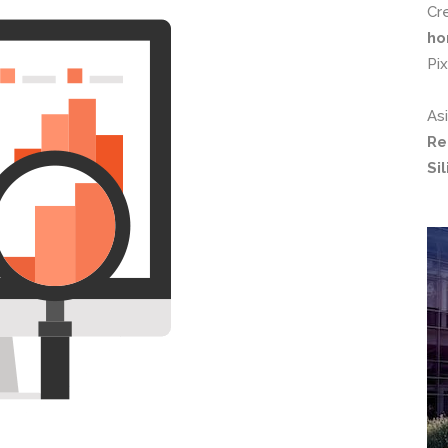
Cr
ho
Pi
As
Re
Si