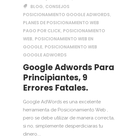
BLOG
CONSEJOS
,
POSICIONAMIENTO GOOGLE ADWORDS
,
PLANES DE POSICIONAMIENTO WEB
PAGO POR CLICK
POSICIONAMIENTO
,
WEB
POSICIONAMIENTO WEB EN
,
GOOGLE
POSICIONAMIENTO WEB
,
GOOGLE ADWORDS
Google Adwords Para
Principiantes, 9
Errores Fatales.
Google AdWords es una excelente
herramienta de Posicionamiento Web ,
pero se debe utilizar de manera correcta,
si no, simplemente desperdiciaras tu
dinero....