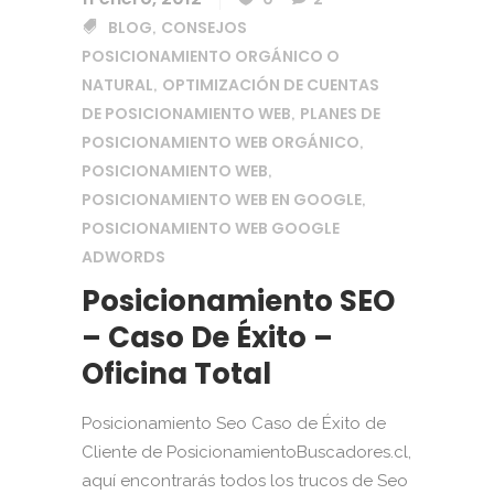
BLOG
CONSEJOS
,
POSICIONAMIENTO ORGÁNICO O
NATURAL
OPTIMIZACIÓN DE CUENTAS
,
DE POSICIONAMIENTO WEB
PLANES DE
,
POSICIONAMIENTO WEB ORGÁNICO
,
POSICIONAMIENTO WEB
,
POSICIONAMIENTO WEB EN GOOGLE
,
POSICIONAMIENTO WEB GOOGLE
ADWORDS
Posicionamiento SEO
– Caso De Éxito –
Oficina Total
Posicionamiento Seo Caso de Éxito de
Cliente de PosicionamientoBuscadores.cl,
aquí encontrarás todos los trucos de Seo