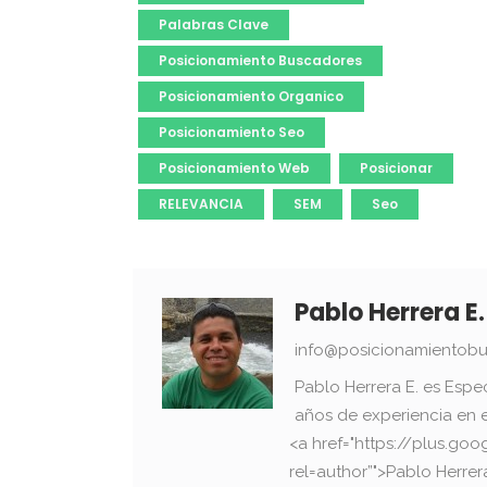
Palabras Clave
Posicionamiento Buscadores
Posicionamiento Organico
Posicionamiento Seo
Posicionamiento Web
Posicionar
RELEVANCIA
SEM
Seo
Pablo Herrera E.
info@posicionamientobu
Pablo Herrera E. es Espe
años de experiencia en 
<a href="https://plus.g
rel=author”">Pablo Herrer