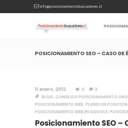
info@posicionamientobuscadores.cl
POSICIONA
POSICIONAMIENTO SEO – CASO DE É
11 enero, 2012
0
2
BLOG
CONSEJOS POSICIONAMIENTO ORG
,
POSICIONAMIENTO WEB
PLANES DE POSICIO
,
POSICIONAMIENTO WEB EN GOOGLE
POSICI
,
Posicionamiento SEO – C