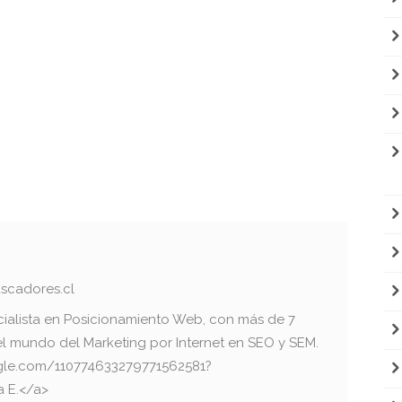
scadores.cl
cialista en Posicionamiento Web, con más de 7
el mundo del Marketing por Internet en SEO y SEM.
oogle.com/110774633279771562581?
a E.</a>