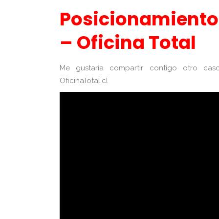
Posicionamiento 
– Oficina Total
Me gustaría compartir contigo otro c
OficinaTotal.cl