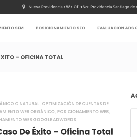
Nueva Providencia 1881 Of. 1620 Providencia Santiago de 
MIENTO SEM
POSICIONAMIENTO SEO
EVALUACIÓN ADS 
XITO – OFICINA TOTAL
A
ÁNICO O NATURAL
OPTIMIZACIÓN DE CUENTAS DE
,
NAMIENTO WEB ORGÁNICO
POSICIONAMIENTO WEB
,
,
ONAMIENTO WEB GOOGLE ADWORDS
aso De Éxito – Oficina Total