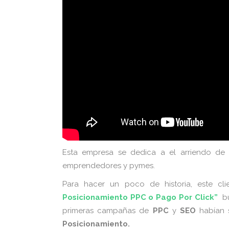
Esta empresa se dedica a el arriendo de di
emprendedores y pymes.
Para hacer un poco de historia, este cli
Posicionamiento PPC o Pago Por Click”
b
primeras campañas de
PPC
y
SEO
habían 
Posicionamiento.