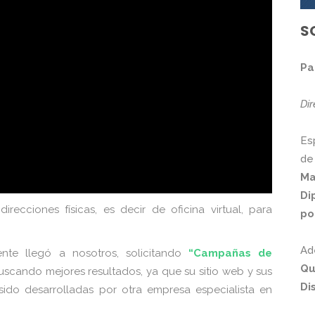
S
Pa
Di
Es
de
Ma
Di
recciones físicas, es decir de oficina virtual, para
po
Ad
ente llegó a nosotros, solicitando
“Campañas de
Qu
uscando mejores resultados, ya que su sitio web y sus
Di
sido desarrolladas por otra empresa especialista en