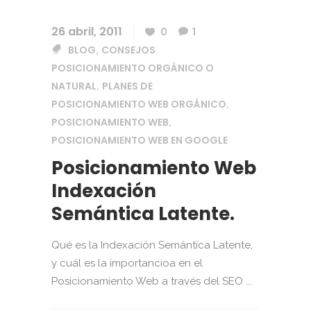
26 abril, 2011
0
1
BLOG
CONSEJOS
,
POSICIONAMIENTO ORGÁNICO O
NATURAL
PLANES DE
,
POSICIONAMIENTO WEB ORGÁNICO
,
POSICIONAMIENTO WEB
,
POSICIONAMIENTO WEB EN GOOGLE
Posicionamiento Web
Indexación
Semántica Latente.
Qué es la Indexación Semántica Latente,
y cuál es la importancioa en el
Posicionamiento Web a través del SEO ...