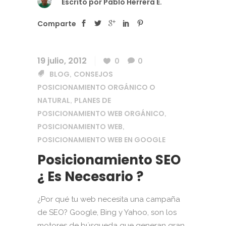
Escrito por
Pablo Herrera E.
Comparte
19 julio, 2012
0
0
BLOG
CONSEJOS
,
POSICIONAMIENTO ORGÁNICO O
NATURAL
PLANES DE
,
POSICIONAMIENTO WEB ORGÁNICO
,
POSICIONAMIENTO WEB
,
POSICIONAMIENTO WEB EN GOOGLE
Posicionamiento SEO
¿ Es Necesario ?
¿Por qué tu web necesita una campaña
de SEO? Google, Bing y Yahoo, son los
motores de búsqueda que generan gran