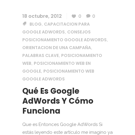
18 octubre, 2012
0
0
BLOG
CAPACITACION PARA
,
GOOGLE ADWORDS
CONSEJOS
,
POSICIONAMIENTO GOOGLE ADWORDS
,
ORIENTACION DE UNA CAMPAÑA
,
PALABRAS CLAVE
POSICIONAMIENTO
,
WEB
POSICIONAMIENTO WEB EN
,
GOOGLE
POSICIONAMIENTO WEB
,
GOOGLE ADWORDS
Qué Es Google
AdWords Y Cómo
Funciona
Que es Entonces Google AdWords Si
estás leyendo este artículo me imagino ya