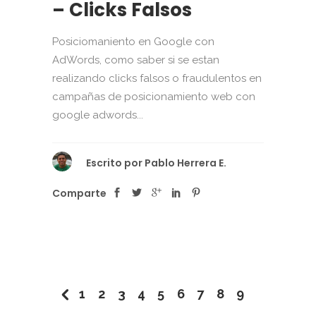
– Clicks Falsos
Posiciomaniento en Google con
AdWords, como saber si se estan
realizando clicks falsos o fraudulentos en
campañas de posicionamiento web con
google adwords...
Escrito por
Pablo Herrera E.
Comparte
1
2
3
4
5
6
7
8
9