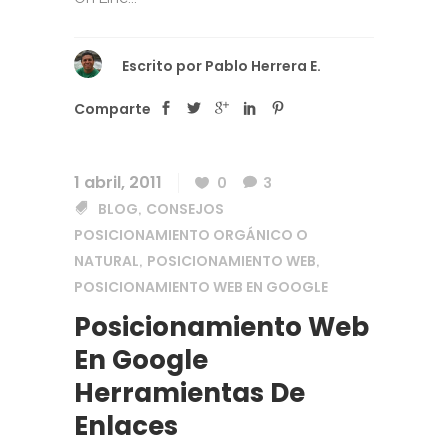
Escrito por
Pablo Herrera E.
Comparte
1 abril, 2011
0
3
BLOG
CONSEJOS
,
POSICIONAMIENTO ORGÁNICO O
NATURAL
POSICIONAMIENTO WEB
,
,
POSICIONAMIENTO WEB EN GOOGLE
Posicionamiento Web
En Google
Herramientas De
Enlaces