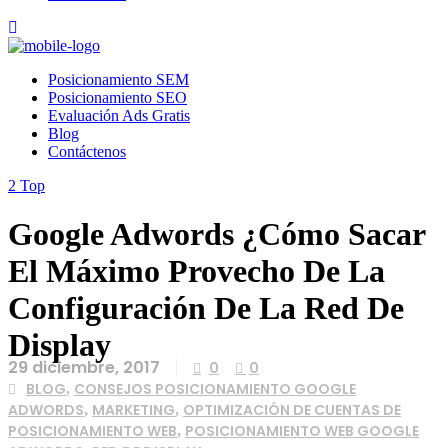
Posicionamiento SEM
Posicionamiento SEO
Evaluación Ads Gratis
Blog
Contáctenos
Top
Google Adwords ¿Cómo Sacar
El Máximo Provecho De La
Configuración De La Red De
Display
29 diciembre, 2017
0
0
BLOG
CONSEJOS POSICIONAMIENTO GOOGLE
,
ADWORDS
MARKETING
OPTIMIZACIÓN DE CUENTAS DE
,
,
POSICIONAMIENTO WEB
POSICIONAMIENTO WEB GOOGLE
,