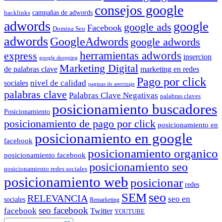
consejos google
backlinks
campañas de adwords
adwords
google
google ads
Facebook
Domina Seo
adwords
GoogleAdwords
google adwords
herramientas adwords
express
insercion
google shopping
Marketing Digital
de palabras clave
marketing en redes
Pago por click
nivel de calidad
sociales
paginas de aterrizaje
palabras clave
Palabras Clave Negativas
palabras claves
posicionamiento buscadores
Posicionamiento
posicionamiento de pago por click
posicionamiento en
posicionamiento en google
facebook
posicionamiento organico
posicionamiento facebook
posicionamiento seo
posicionamiento redes sociales
posicionamiento web
posicionar
redes
SEM
seo
RELEVANCIA
seo en
sociales
Remarketing
seo facebook
facebook
Twitter
YOUTUBE