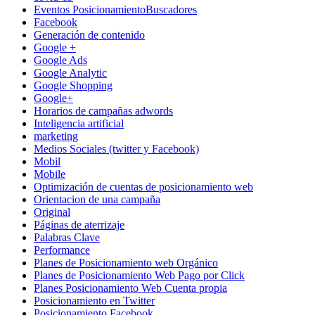
Eventos PosicionamientoBuscadores
Facebook
Generación de contenido
Google +
Google Ads
Google Analytic
Google Shopping
Google+
Horarios de campañas adwords
Inteligencia artificial
marketing
Medios Sociales (twitter y Facebook)
Mobil
Mobile
Optimización de cuentas de posicionamiento web
Orientacion de una campaña
Original
Páginas de aterrizaje
Palabras Clave
Performance
Planes de Posicionamiento web Orgánico
Planes de Posicionamiento Web Pago por Click
Planes Posicionamiento Web Cuenta propia
Posicionamiento en Twitter
Posicionamiento Facebook