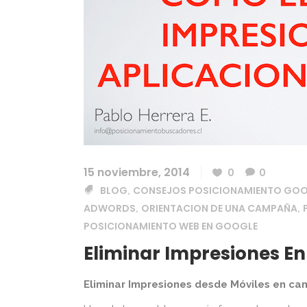
15 noviembre, 2014
0
0
BLOG
CONSEJOS POSICIONAMIENTO GO
,
ADWORDS
ORIENTACION DE UNA CAMPAÑA
,
,
POSICIONAMIENTO WEB EN GOOGLE
Eliminar Impresiones En
Eliminar Impresiones desde Móviles en 