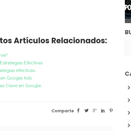
B
tos Artículos Relacionados:
rve?
strategias Efectivas
tegias efectivas…
C
en Google Ads:
ras Clave en Google…
Comparte