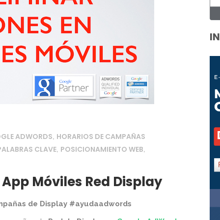
I
OGLE ADWORDS
HORARIOS DE CAMPAÑAS
,
PALABRAS CLAVE
POSICIONAMIENTO WEB
,
,
 App Móviles Red Display
campañas de Display #ayudaadwords