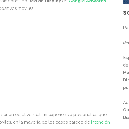
s campañas de
Red de Display
en
Google AdWords
ositivos móviles.
S
Pa
Di
Es
de
Ma
Di
po
Ad
Qu
ser un objetivo real, mi experiencia personal es que
Di
óviles, en la mayoría de los casos carece de
intención