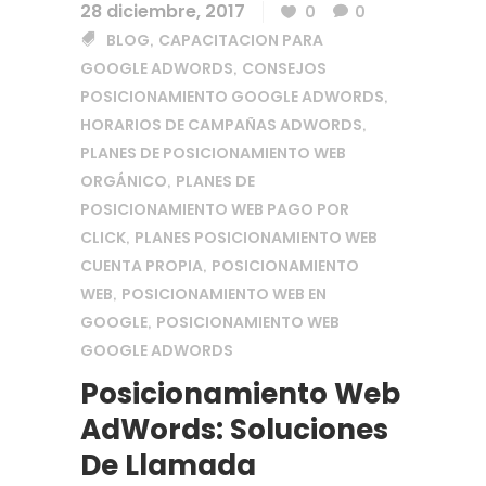
28 diciembre, 2017
0
0
BLOG
CAPACITACION PARA
,
GOOGLE ADWORDS
CONSEJOS
,
POSICIONAMIENTO GOOGLE ADWORDS
,
HORARIOS DE CAMPAÑAS ADWORDS
,
PLANES DE POSICIONAMIENTO WEB
ORGÁNICO
PLANES DE
,
POSICIONAMIENTO WEB PAGO POR
CLICK
PLANES POSICIONAMIENTO WEB
,
CUENTA PROPIA
POSICIONAMIENTO
,
WEB
POSICIONAMIENTO WEB EN
,
GOOGLE
POSICIONAMIENTO WEB
,
GOOGLE ADWORDS
Posicionamiento Web
AdWords: Soluciones
De Llamada