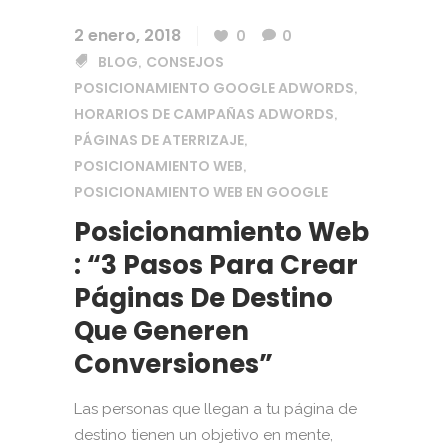
2 enero, 2018
0
0
BLOG
CONSEJOS
,
POSICIONAMIENTO GOOGLE ADWORDS
,
HORARIOS DE CAMPAÑAS ADWORDS
,
PÁGINAS DE ATERRIZAJE
,
POSICIONAMIENTO WEB
,
POSICIONAMIENTO WEB EN GOOGLE
Posicionamiento Web
: “3 Pasos Para Crear
Páginas De Destino
Que Generen
Conversiones”
Las personas que llegan a tu página de
destino tienen un objetivo en mente,