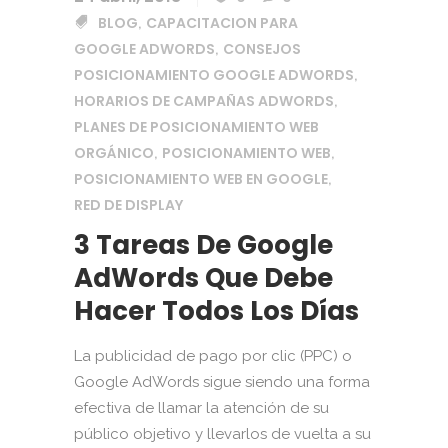
BLOG
CAPACITACION PARA
,
GOOGLE ADWORDS
CONSEJOS
,
POSICIONAMIENTO GOOGLE ADWORDS
,
HORARIOS DE CAMPAÑAS ADWORDS
,
PLANES DE POSICIONAMIENTO WEB
ORGÁNICO
POSICIONAMIENTO WEB
,
,
POSICIONAMIENTO WEB EN GOOGLE
,
RED DE DISPLAY
3 Tareas De Google
AdWords Que Debe
Hacer Todos Los Días
La publicidad de pago por clic (PPC) o
Google AdWords sigue siendo una forma
efectiva de llamar la atención de su
público objetivo y llevarlos de vuelta a su