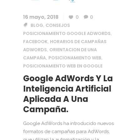
16 mayo, 2018
0
0
BLOG
CONSEJOS
,
POSICIONAMIENTO GOOGLE ADWORDS
,
FACEBOOK
HORARIOS DE CAMPAÑAS
,
ADWORDS
ORIENTACION DE UNA
,
CAMPAÑA
POSICIONAMIENTO WEB
,
,
POSICIONAMIENTO WEB EN GOOGLE
Google AdWords Y La
Inteligencia Artificial
Aplicada A Una
Campaña.
Google AdWords ha introducido nuevos
formatos de campañas para AdWords,
que utilizan la automatización y la