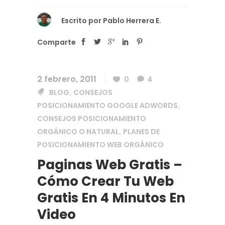
Escrito por
Pablo Herrera E.
Comparte
2 febrero, 2011
0
4
BLOG
CONSEJOS
,
POSICIONAMIENTO GOOGLE ADWORDS
,
CONSEJOS POSICIONAMIENTO
ORGÁNICO O NATURAL
PLANES DE
,
POSICIONAMIENTO WEB ORGÁNICO
Paginas Web Gratis –
Cómo Crear Tu Web
Gratis En 4 Minutos En
Video