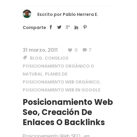
Escrito por
Pablo Herrera E.
Comparte
31 marzo, 2011
0
7
BLOG
CONSEJOS
,
POSICIONAMIENTO ORGÁNICO O
NATURAL
PLANES DE
,
POSICIONAMIENTO WEB ORGÁNICO
,
POSICIONAMIENTO WEB EN GOOGLE
Posicionamiento Web
Seo, Creación De
Enlaces O Backlinks
Posicionamiento Web SEO, ¿es