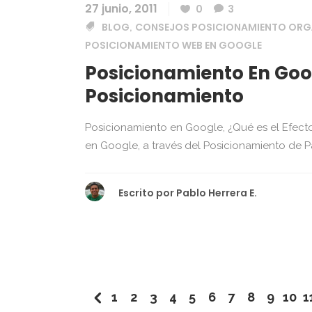
27 junio, 2011
0
3
BLOG
CONSEJOS POSICIONAMIENTO ORG
,
POSICIONAMIENTO WEB EN GOOGLE
Posicionamiento En Goog
Posicionamiento
Posicionamiento en Google, ¿Qué es el Efecto
en Google, a través del Posicionamiento de Pa
Escrito por
Pablo Herrera E.
1
2
3
4
5
6
7
8
9
10
1