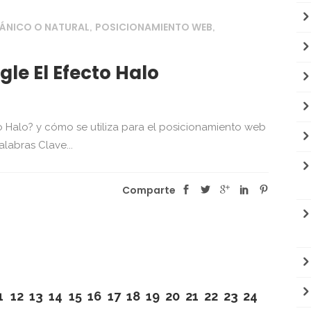
ÁNICO O NATURAL
POSICIONAMIENTO WEB
,
,
le El Efecto Halo
 Halo? y cómo se utiliza para el posicionamiento web
labras Clave...
Comparte
1
12
13
14
15
16
17
18
19
20
21
22
23
24