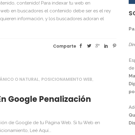
ontenido, contenido! Para indexar tu web en
 web en buscadores el contenido debe ser es el rey
S
 quieren información, y los buscadores adoran el
Pa
Di
Comparte
Es
de
Ma
ÁNICO O NATURAL
POSICIONAMIENTO WEB
,
,
Di
po
En Google Penalización
Ad
Qu
ión de Google de tu Página Web. Si tu Web en
Di
cionamiento, Leé Aquí...