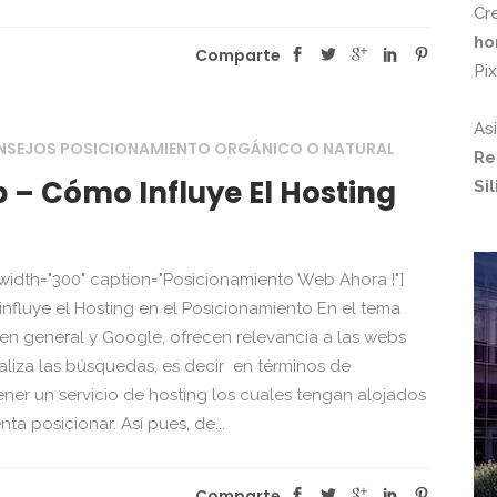
Cr
ho
Comparte
Pi
As
SEJOS POSICIONAMIENTO ORGÁNICO O NATURAL
Re
 – Cómo Influye El Hosting
Si
" width="300" caption="Posicionamiento Web Ahora !"]
fluye el Hosting en el Posicionamiento En el tema
en general y Google, ofrecen relevancia a las webs
aliza las búsquedas, es decir en términos de
er un servicio de hosting los cuales tengan alojados
ta posicionar. Así pues, de...
Comparte