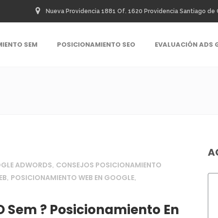
Nueva Providencia 1881 Of. 1620 Providencia Santiago de 
MIENTO SEM
POSICIONAMIENTO SEO
EVALUACIÓN ADS 
A
OGLE ADWORDS
CONSEJOS POSICIONAMIENTO
,
EB
POSICIONAMIENTO WEB EN GOOGLE
,
,
O Sem ? Posicionamiento En