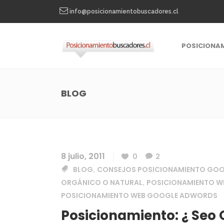
info@posicionamientobuscadores.cl
POSICIONA
BLOG
8 julio, 2011
0
2
BLOG
CONSEJOS POSICIONAMIENTO GO
,
ORGÁNICO O NATURAL
POSICIONAMIENTO W
,
POSICIONAMIENTO WEB GOOGLE ADWORDS
Posicionamiento: ¿ Seo 