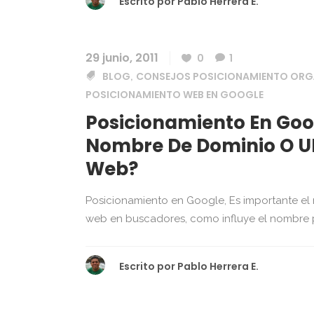
Escrito por
Pablo Herrera E.
29 junio, 2011
0
1
BLOG
CONSEJOS POSICIONAMIENTO ORG
,
POSICIONAMIENTO WEB EN GOOGLE
Posicionamiento En Goog
Nombre De Dominio O UR
Web?
Posicionamiento en Google, Es importante el
web en buscadores, como influye el nombre p
Escrito por
Pablo Herrera E.