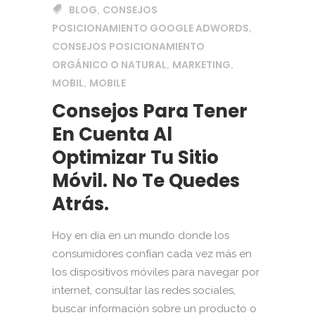
BLOG
CONSEJOS
,
POSICIONAMIENTO GOOGLE ADWORDS
,
CONSEJOS POSICIONAMIENTO
ORGÁNICO O NATURAL
MARKETING
,
,
MOBIL
MOBILE
,
Consejos Para Tener
En Cuenta Al
Optimizar Tu Sitio
Móvil. No Te Quedes
Atrás.
Hoy en día en un mundo donde los
consumidores confían cada vez más en
los dispositivos móviles para navegar por
internet, consultar las redes sociales,
buscar información sobre un producto o