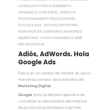
CONSEJOS POSICIONAMIENTO
ORGÁNICO O NATURAL
EVENTOS
,
POSICIONAMIENTOBUSCADORES
,
GOOGLE ADS
GOOGLE SHOPPING
,
,
HORARIOS DE CAMPAÑAS ADWORDS
,
MARKETING
POSICIONAMIENTO WEB
,
,
RED DE DISPLAY
Adiós, AdWords. Hola
Google Ads
Este si en un cambio de verdad, tal vez lo
más revolucionario de la industria del
Marketing Digital.
Google
tomó la decisión ejecutiva de
consolidar su abrumadora abundancia
de productos publicitarios bajo tres