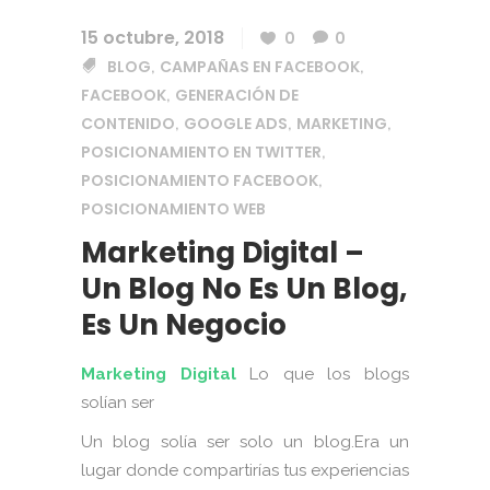
15 octubre, 2018
0
0
BLOG
CAMPAÑAS EN FACEBOOK
,
,
FACEBOOK
GENERACIÓN DE
,
CONTENIDO
GOOGLE ADS
MARKETING
,
,
,
POSICIONAMIENTO EN TWITTER
,
POSICIONAMIENTO FACEBOOK
,
POSICIONAMIENTO WEB
Marketing Digital –
Un Blog No Es Un Blog,
Es Un Negocio
Marketing Digital
Lo que los blogs
solían ser
Un blog solía ser solo un blog.Era un
lugar donde compartirías tus experiencias