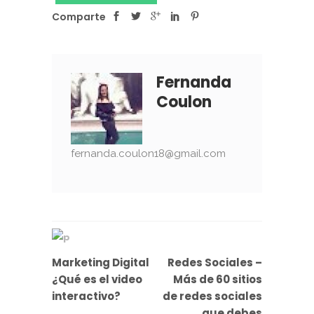
Comparte
Fernanda
Coulon
fernanda.coulon18@gmail.com
Redes Sociales –
Marketing Digital
Más de 60 sitios
¿Qué es el video
de redes sociales
interactivo?
que debes