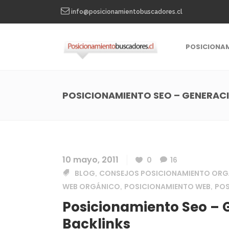
info@posicionamientobuscadores.cl
POSICIONA
POSICIONAMIENTO SEO – GENERACI
10 mayo, 2011
0
16
BLOG
CONSEJOS POSICIONAMIENTO ORG
,
WEB ORGÁNICO
POSICIONAMIENTO WEB
POS
,
,
Posicionamiento Seo – 
Backlinks