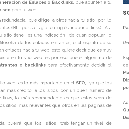
neración de Enlaces o Backlinks,
que apunten a tu
o seo
para tu web.
S
 redundacia, que dirige a otros hacia tu sitio; por lo
Pa
es (IBL, por su sigla en inglés inbound links). Así,
u sitio tiene es una indicación de cuan popular o
Di
losofía de los enlaces entrantes, o el espiritu de su
izan enlaces hacia tu web, esto quiere decir que es muy
Es
xiste en tu sitio web, es por eso que el algoritmo de
de
trantes o backlinks
para efectivamente decidir el
Ma
Di
itio web, es lo más importante en el
SEO,
ya que los
po
án más crédito a los sitios con un buen número de
r links, lo más recomendable es que estos sean de
Ad
tos sitios más relevantes que otros en las páginas de
Qu
Di
 querrá que los sitios web tengan un nivel de