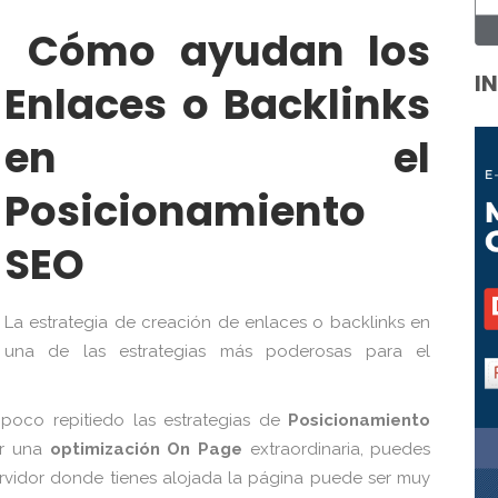
C
ó
m
o ayudan los
I
Enlaces o Backlinks
en el
Posicionamiento
SEO
La estrategia de creación de enlaces o backlinks en
una de las estrategias más poderosas para el
poco repitiedo las estrategias de
Posicionamiento
er una
optimización On Page
extraordinaria, puedes
 servidor donde tienes alojada la página puede ser muy