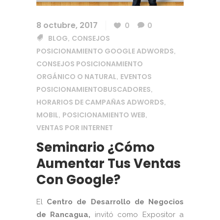
8 octubre, 2017
0
0
BLOG
CONSEJOS
,
POSICIONAMIENTO GOOGLE ADWORDS
,
CONSEJOS POSICIONAMIENTO
ORGÁNICO O NATURAL
EVENTOS
,
POSICIONAMIENTOBUSCADORES
,
HORARIOS DE CAMPAÑAS ADWORDS
,
MOBIL
POSICIONAMIENTO WEB
,
,
VENTAS POR INTERNET
Seminario ¿Cómo
Aumentar Tus Ventas
Con Google?
El
Centro de Desarrollo de Negocios
de Rancagua,
invitó como Expositor a