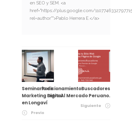
en SEO y SEM. <a
href="https://plus.google.com/110774633279771
rel=author”">Pablo Herrera E.</a>
Seminario de
PosicionamientoBuscadores
Marketing Digital
Entra Al Mercado Peruano.
en Longaví
Siguiente
Previo