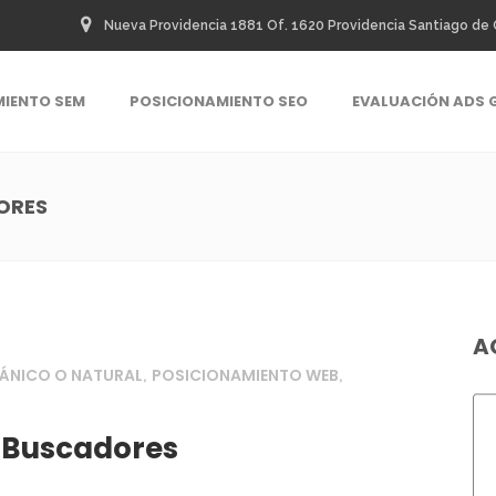
Nueva Providencia 1881 Of. 1620 Providencia Santiago de 
MIENTO SEM
POSICIONAMIENTO SEO
EVALUACIÓN ADS 
ORES
A
ÁNICO O NATURAL
POSICIONAMIENTO WEB
,
,
 Buscadores