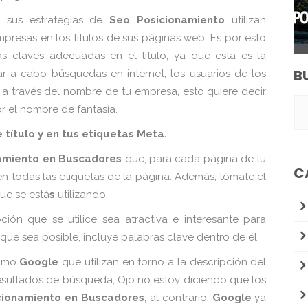
 sus estrategias de
Seo Posicionamiento
utilizan
resas en los títulos de sus páginas web. Es por esto
s claves adecuadas en el título, ya que esta es la
B
ar a cabo búsquedas en internet, los usuarios de los
 a través del nombre de tu empresa, esto quiere decir
 el nombre de fantasía.
 título y en tus etiquetas Meta.
amiento en Buscadores
que, para cada página de tu
C
n todas las etiquetas de la página. Además,
tómate el
ue se está
s
utilizando.
pción que se
utilice sea atractiva e interesante para
que sea posible, incluye palabras clave dentro de él.
como
Google
que utilizan en torno a la
descripción del
esultados de
búsqueda, Ojo no estoy diciendo que los
cionamiento en Buscadores,
al contrario,
Google
ya