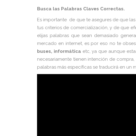
Busca las Palabras Claves Correctas.
Es importante de que te asegures de que la
tus criterios de comercialización, y de que e
elijas palabras que sean demasiado genera
mercado en internet, es por eso no te obse
buses, informática
etc, ya que aunque esta
necesariamente tienen intención de compra, 
palabras más específicas se traducirá en un m