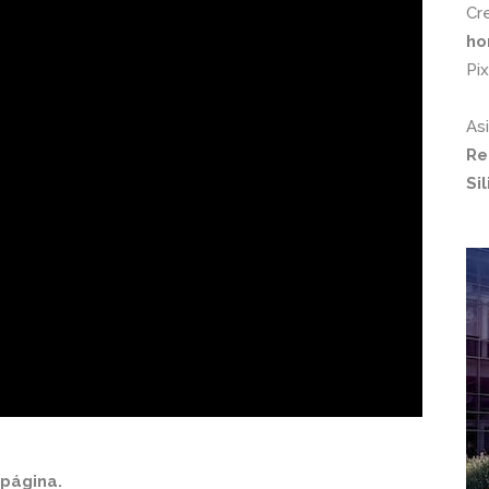
Cr
ho
Pi
As
Re
Si
 página.