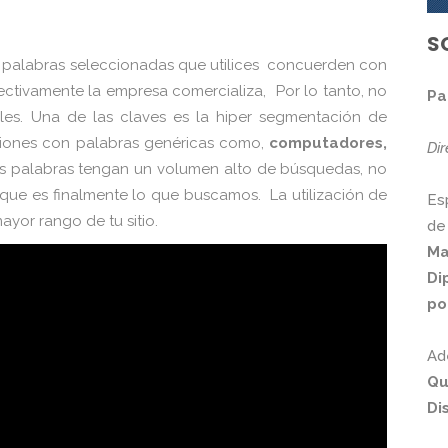
S
s palabras seleccionadas que utilices concuerden con
fectivamente la empresa comercializa, Por lo tanto, no
Pa
les. Una de las claves es la hiper segmentación de
siones con palabras genéricas como,
computadores,
Di
s palabras tengan un volumen alto de búsquedas, no
que es finalmente lo que buscamos. La utilización de
Es
ayor rango de tu sitio.
de
Ma
Di
po
Ad
Qu
Di