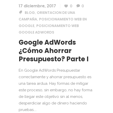
17 diciembre, 2017
0
0
BLOG
ORIENTACION DE UNA
,
CAMPAÑA
POSICIONAMIENTO WEB EN
,
GOOGLE
POSICIONAMIENTO WEB
,
GOOGLE ADWORDS
Google AdWords
¿Cómo Ahorrar
Presupuesto? Parte I
En Google AdWords Presupuestar
correctamente y ahorrar presupuesto es
una tarea ardua. Hay formas de mitigar
este proceso, sin embargo, no hay forma
de llegar este objetivo sin al menos,
desperdiciar algo de dinero haciendo
pruebas....