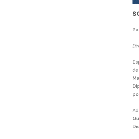
S
Pa
Di
Es
de
Ma
Di
po
Ad
Qu
Di