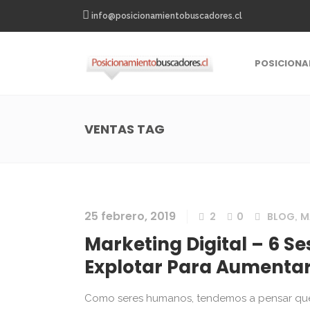
info@posicionamientobuscadores.cl
POSICIONA
VENTAS TAG
25 febrero, 2019
2
0
BLOG
M
,
Marketing Digital – 6 S
Explotar Para Aumentar
Como seres humanos, tendemos a pensar que 