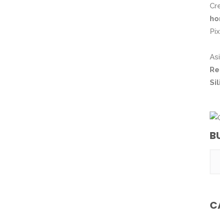
Cr
ho
Pi
As
Re
Si
B
C