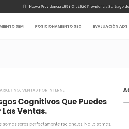
Nueva Providencia 1881 Of. 1620 Providencia Santiago de
MIENTO SEM
POSICIONAMIENTO SEO
EVALUACIÓN ADS 
A
ARKETING
VENTAS POR INTERNET
,
esgos Cognitivos Que Puedes
 Las Ventas.
somos seres perfectamente racionales. No lo somos,