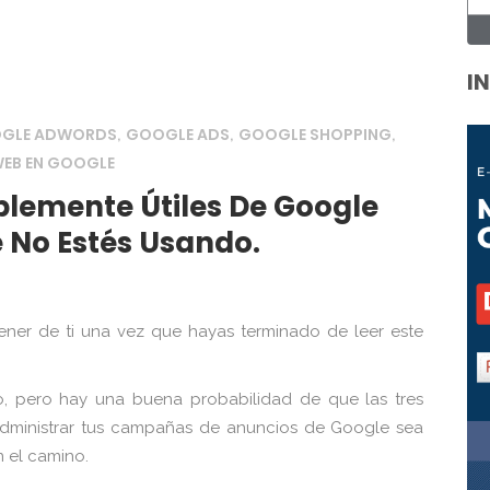
I
OGLE ADWORDS
GOOGLE ADS
GOOGLE SHOPPING
,
,
,
EB EN GOOGLE
íblemente Útiles De Google
 No Estés Usando.
ener de ti una vez que hayas terminado de leer este
 pero hay una buena probabilidad de que las tres
administrar tus campañas de anuncios de Google sea
 el camino.