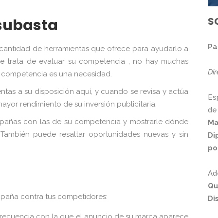
S
 subasta
Pa
 cantidad de herramientas que ofrece para ayudarlo a
se trata de evaluar su competencia , no hay muchas
Di
su competencia es una necesidad.
tas a su disposición aquí, y cuando se revisa y actúa
Es
yor rendimiento de su inversión publicitaria.
de
mpañas con las de su competencia y mostrarle dónde
Ma
ambién puede resaltar oportunidades nuevas y sin
Di
po
Ad
Qu
mpaña contra tus competidores:
Di
recuencia con la que el anuncio de su marca aparece