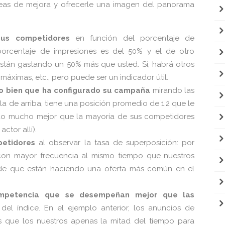
reas de mejora y ofrecerle una imagen del panorama
sus competidores
en función del porcentaje de
porcentaje de impresiones es del 50% y el de otro
stán gastando un 50% más que usted. Sí, habrá otros
 máximas, etc., pero puede ser un indicador útil.
lo bien que ha configurado su campaña
mirando las
a de arriba, tiene una posición promedio de 1.2 que le
o mucho mejor que la mayoría de sus competidores
ctor allí).
petidores
al observar la tasa de superposición: por
 con mayor frecuencia al mismo tiempo que nuestros
 de que están haciendo una oferta más común en el
ompetencia que se desempeñan mejor que las
el índice. En el ejemplo anterior, los anuncios de
s que los nuestros apenas la mitad del tiempo para