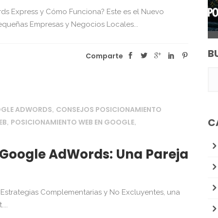
s Express y Cómo Funciona? Este es el Nuevo
queñas Empresas y Negocios Locales...
B
Comparte
OGLE ADWORDS
CONSEJOS POSICIONAMIENTO
,
C
EB
POSICIONAMIENTO WEB EN GOOGLE
,
,
 Google AdWords: Una Pareja
strategias Complementarias y No Excluyentes, una
...