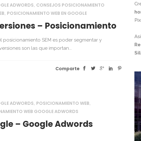
Cr
OGLE ADWORDS
CONSEJOS POSICIONAMIENTO
,
ho
EB
POSICIONAMIENTO WEB EN GOOGLE
,
Pi
rsiones – Posicionamiento
As
el posicionamiento SEM es poder segmentar y
Re
versiones son las que importan...
Si
Comparte
OGLE ADWORDS
POSICIONAMIENTO WEB
,
,
ONAMIENTO WEB GOOGLE ADWORDS
gle – Google Adwords