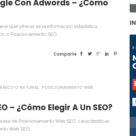
ogle Con Adwords – ¿Cómo
I
e que ofrecer es la información estadística,
k, o Posicionamiento SEO...
Comparte
ÁNICO O NATURAL
POSICIONAMIENTO WEB
,
,
O – ¿Cómo Elegir A Un SEO?
resa de Posicionamiento Web SEO, características
nto Web SEO...