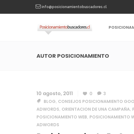
info@posicionamientobuscadores.cl
POSICIONA
AUTOR POSICIONAMIENTO
10 agosto, 2011
0
3
BLOG
CONSEJOS POSICIONAMIENTO GO
,
ADWORDS
ORIENTACION DE UNA CAMPAÑA
,
,
POSICIONAMIENTO WEB
POSICIONAMIENTO W
,
ADWORDS