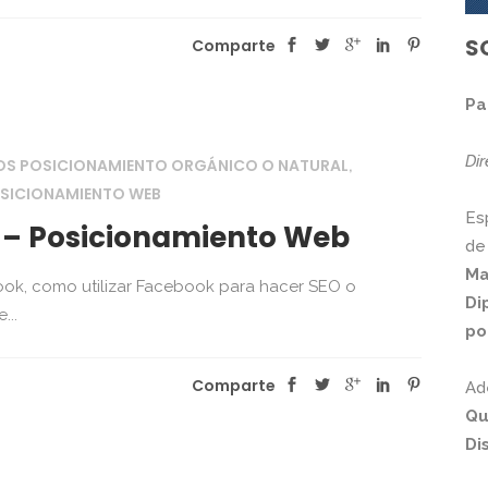
S
Comparte
Pa
Di
S POSICIONAMIENTO ORGÁNICO O NATURAL
,
SICIONAMIENTO WEB
Es
 – Posicionamiento Web
de
Ma
ok, como utilizar Facebook para hacer SEO o
Di
...
po
Comparte
Ad
Qu
Di