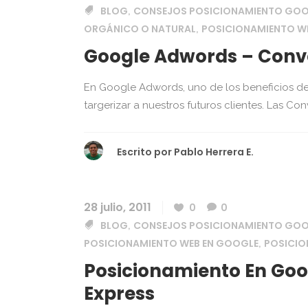
BLOG
CONSEJOS POSICIONAMIENTO GO
,
ORGÁNICO O NATURAL
POSICIONAMIENTO W
,
Google Adwords – Conve
En Google Adwords, uno de los beneficios d
targerizar a nuestros futuros clientes. Las Con
Escrito por
Pablo Herrera E.
28 julio, 2011
0
0
BLOG
CONSEJOS POSICIONAMIENTO GO
,
POSICIONAMIENTO WEB EN GOOGLE
POSICI
,
Posicionamiento En Goo
Express