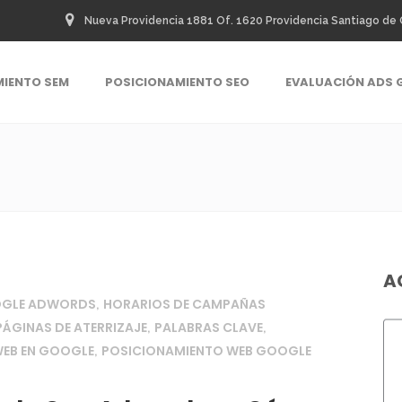
Nueva Providencia 1881 Of. 1620 Providencia Santiago de 
MIENTO SEM
POSICIONAMIENTO SEO
EVALUACIÓN ADS 
A
OGLE ADWORDS
HORARIOS DE CAMPAÑAS
,
PÁGINAS DE ATERRIZAJE
PALABRAS CLAVE
,
,
EB EN GOOGLE
POSICIONAMIENTO WEB GOOGLE
,