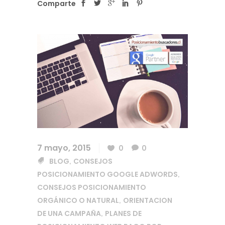
Comparte
7 mayo, 2015
0
0
BLOG
CONSEJOS
,
POSICIONAMIENTO GOOGLE ADWORDS
,
CONSEJOS POSICIONAMIENTO
ORGÁNICO O NATURAL
ORIENTACION
,
DE UNA CAMPAÑA
PLANES DE
,