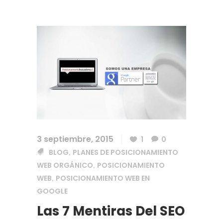
3 septiembre, 2015
1
0
BLOG
PLANES DE POSICIONAMIENTO
,
WEB ORGÁNICO
POSICIONAMIENTO
,
WEB
POSICIONAMIENTO WEB EN
,
GOOGLE
Las 7 Mentiras Del SEO