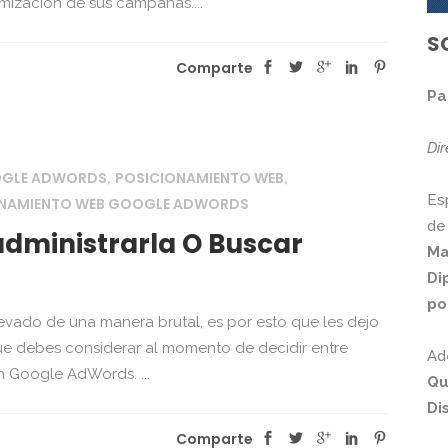
mización de sus campañas....
S
Comparte
Pa
Di
OGLE ADWORDS
POSICIONAMIENTO WEB
,
,
Es
ONAMIENTO WEB GOOGLE ADWORDS
de
dministrarla O Buscar
Ma
Di
po
ado de una manera brutal, es por esto que les dejo
que debes considerar al momento de decidir entre
Ad
n Google AdWords. ...
Qu
Di
Comparte