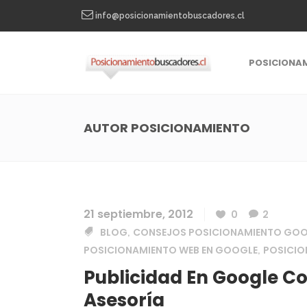
info@posicionamientobuscadores.cl
POSICIONA
AUTOR POSICIONAMIENTO
21 septiembre, 2012
0
2
BLOG
CONSEJOS POSICIONAMIENTO GO
,
POSICIONAMIENTO WEB EN GOOGLE
POSICI
,
Publicidad En Google C
Asesoría