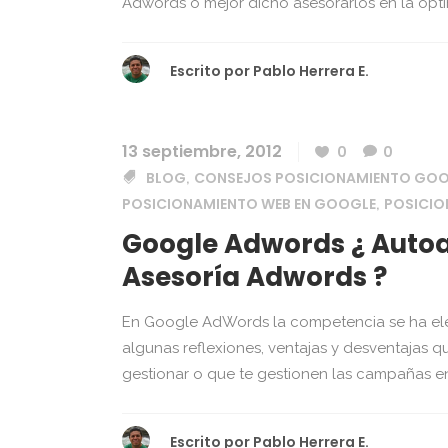
Adwords o mejor dicho asesorarlos en la opti
Escrito por
Pablo Herrera E.
13 septiembre, 2012
0
0
BLOG
CONSEJOS POSICIONAMIENTO GO
,
POSICIONAMIENTO WEB EN GOOGLE
POSICI
,
Google Adwords ¿ Autoa
Asesoría Adwords ?
En Google AdWords la competencia se ha elev
algunas reflexiones, ventajas y desventajas 
gestionar o que te gestionen las campañas e
Escrito por
Pablo Herrera E.