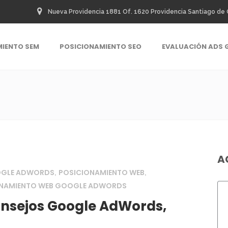
Nueva Providencia 1881 Of. 1620 Providencia Santiago de 
MIENTO SEM
POSICIONAMIENTO SEO
EVALUACIÓN ADS 
A
OGLE ADWORDS
POSICIONAMIENTO WEB
,
,
ONAMIENTO WEB GOOGLE ADWORDS
onsejos Google AdWords,