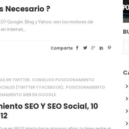
s Necesario ?
O? Google, Bing y Yahoo, son los motores de
 Internet,...
B
Comparte
C
S EN TWITTER
CONSEJOS POSICIONAMIENTO
,
CIALES (TWITTER Y FACEBOOK)
POSICIONAMIENTO
,
ONAMIENTO WEB EN GOOGLE
iento SEO Y SEO Social, 10
12
é es SEO? Hasta hace algunos años, la línea entre el