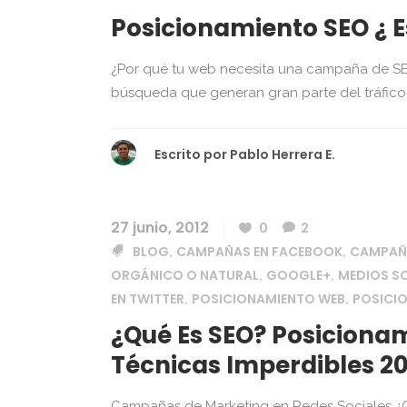
Posicionamiento SEO ¿ E
¿Por qué tu web necesita una campaña de SE
búsqueda que generan gran parte del tráfico en
Escrito por
Pablo Herrera E.
27 junio, 2012
0
2
BLOG
CAMPAÑAS EN FACEBOOK
CAMPAÑA
,
,
ORGÁNICO O NATURAL
GOOGLE+
MEDIOS SO
,
,
EN TWITTER
POSICIONAMIENTO WEB
POSICI
,
,
¿Qué Es SEO? Posicionam
Técnicas Imperdibles 20
Campañas de Marketing en Redes Sociales ¿Qu