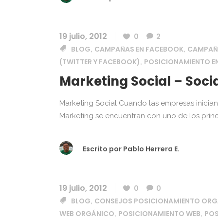
19 julio, 2012
0
2
BLOG
CAMPAÑAS EN FACEBOOK
CAMPAÑA
,
,
(TWITTER Y FACEBOOK)
POSICIONAMIENTO E
,
Marketing Social – Soci
Marketing Social Cuando las empresas inician 
Marketing se encuentran con uno de los princi
Escrito por
Pablo Herrera E.
19 julio, 2012
0
0
BLOG
CONSEJOS POSICIONAMIENTO ORG
,
WEB ORGÁNICO
POSICIONAMIENTO WEB
POS
,
,