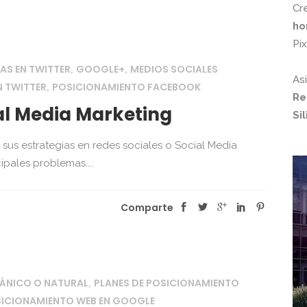
Cr
ho
Pi
S EN TWITTER
GOOGLE+
MEDIOS SOCIALES
,
,
As
N TWITTER
POSICIONAMIENTO FACEBOOK
,
Re
al Media Marketing
Si
sus estrategias en redes sociales o Social Media
pales problemas....
Comparte
ÁNICO O NATURAL
PLANES DE POSICIONAMIENTO
,
ICIONAMIENTO WEB EN GOOGLE