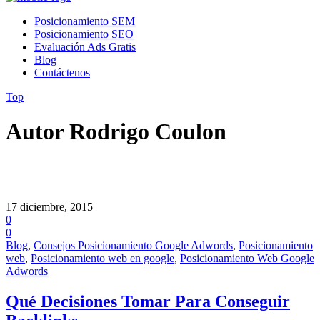
Posicionamiento SEM
Posicionamiento SEO
Evaluación Ads Gratis
Blog
Contáctenos
Top
Autor Rodrigo Coulon
17 diciembre, 2015
0
0
Blog
,
Consejos Posicionamiento Google Adwords
,
Posicionamiento
web
,
Posicionamiento web en google
,
Posicionamiento Web Google
Adwords
Qué Decisiones Tomar Para Conseguir