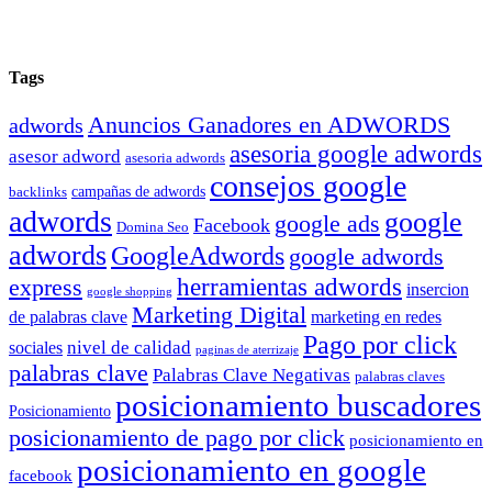
Tags
Anuncios Ganadores en ADWORDS
adwords
asesoria google adwords
asesor adword
asesoria adwords
consejos google
backlinks
campañas de adwords
adwords
google
google ads
Facebook
Domina Seo
adwords
GoogleAdwords
google adwords
herramientas adwords
express
insercion
google shopping
Marketing Digital
de palabras clave
marketing en redes
Pago por click
nivel de calidad
sociales
paginas de aterrizaje
palabras clave
Palabras Clave Negativas
palabras claves
posicionamiento buscadores
Posicionamiento
posicionamiento de pago por click
posicionamiento en
posicionamiento en google
facebook