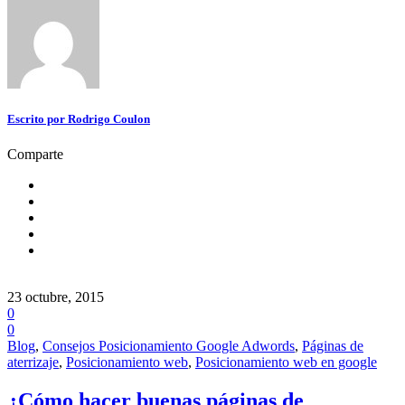
Escrito por
Rodrigo Coulon
Comparte
23 octubre, 2015
0
0
Blog
,
Consejos Posicionamiento Google Adwords
,
Páginas de
aterrizaje
,
Posicionamiento web
,
Posicionamiento web en google
¿Cómo hacer buenas páginas de