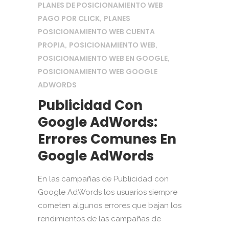
PLANES DE POSICIONAMIENTO WEB
PAGO POR CLICK
PLANES
,
POSICIONAMIENTO WEB CUENTA
PROPIA
POSICIONAMIENTO WEB
,
,
POSICIONAMIENTO WEB EN GOOGLE
,
POSICIONAMIENTO WEB GOOGLE
ADWORDS
Publicidad Con
Google AdWords:
Errores Comunes En
Google AdWords
En las campañas de Publicidad con
Google AdWords los usuarios siempre
cometen algunos errores que bajan los
rendimientos de las campañas de