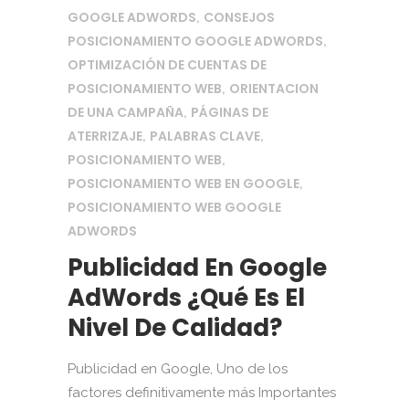
GOOGLE ADWORDS
CONSEJOS
,
POSICIONAMIENTO GOOGLE ADWORDS
,
OPTIMIZACIÓN DE CUENTAS DE
POSICIONAMIENTO WEB
ORIENTACION
,
DE UNA CAMPAÑA
PÁGINAS DE
,
ATERRIZAJE
PALABRAS CLAVE
,
,
POSICIONAMIENTO WEB
,
POSICIONAMIENTO WEB EN GOOGLE
,
POSICIONAMIENTO WEB GOOGLE
ADWORDS
Publicidad En Google
AdWords ¿Qué Es El
Nivel De Calidad?
Publicidad en Google, Uno de los
factores definitivamente más Importantes