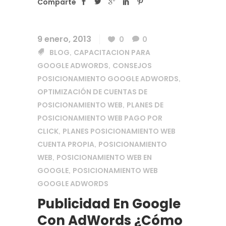
Comparte
9 enero, 2013
0
0
BLOG
CAPACITACION PARA
,
GOOGLE ADWORDS
CONSEJOS
,
POSICIONAMIENTO GOOGLE ADWORDS
,
OPTIMIZACIÓN DE CUENTAS DE
POSICIONAMIENTO WEB
PLANES DE
,
POSICIONAMIENTO WEB PAGO POR
CLICK
PLANES POSICIONAMIENTO WEB
,
CUENTA PROPIA
POSICIONAMIENTO
,
WEB
POSICIONAMIENTO WEB EN
,
GOOGLE
POSICIONAMIENTO WEB
,
GOOGLE ADWORDS
Publicidad En Google
Con AdWords ¿Cómo