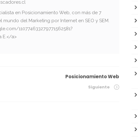
scadores.cl
cialista en Posicionamiento Web, con más de 7
el mundo del Marketing por Internet en SEO y SEM.
oogle.com/110774633279771562581?
a E.</a>
Posicionamiento Web
Siguiente