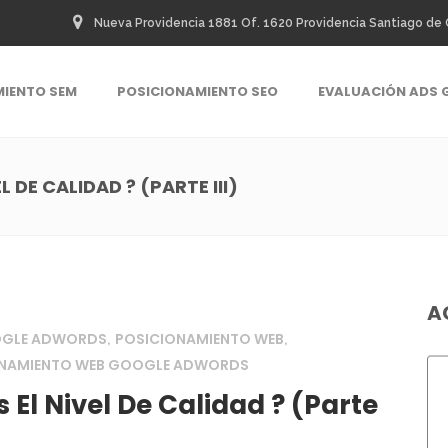
Nueva Providencia 1881 Of. 1620 Providencia Santiago de 
MIENTO SEM
POSICIONAMIENTO SEO
EVALUACIÓN ADS 
 DE CALIDAD ? (PARTE III)
A
OGLE ADWORDS
POSICIONAMIENTO WEB
,
,
ONAMIENTO WEB GOOGLE ADWORDS
El Nivel De Calidad ? (Parte