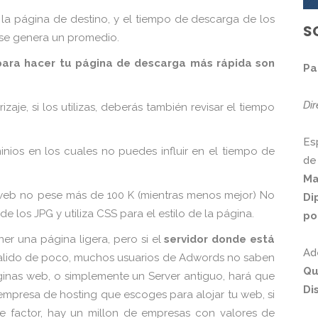
la página de destino, y el tiempo de descarga de los
S
base genera un promedio.
 para hacer tu página de descarga más rápida son
Pa
Di
aje, si los utilizas, deberás también revisar el tiempo
Es
ios en los cuales no puedes influir en el tiempo de
de
Ma
web no pese más de 100 K (mientras menos mejor) No
Di
e los JPG y utiliza CSS para el estilo de la página.
po
r una página ligera, pero si el
servidor donde está
Ad
valido de poco, muchos usuarios de Adwords no saben
Qu
nas web, o simplemente un Server antiguo, hará que
Di
 empresa de hosting que escoges para alojar tu web, si
te factor, hay un millon de empresas con valores de