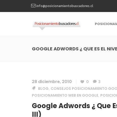
info@posicionamientobuscadores.cl
POSICIONA
GOOGLE ADWORDS ¿ QUE ES EL NIVEL
28 diciembre, 2010
0
3
BLOG
CONSEJOS POSICIONAMIENTO GO
,
POSICIONAMIENTO WEB EN GOOGLE
POSICI
,
Google Adwords ¿ Que Es 
III)